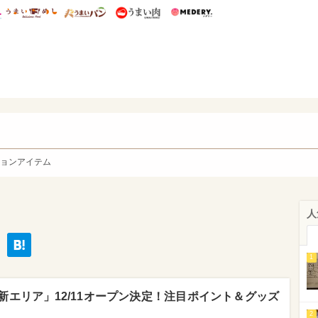
総研 ディズニー特集
mimot.
うまいめし
うまいパン
うまい肉
Medery.
y. Character's
ョンアイテム
人
1
”新エリア」12/11オープン決定！注目ポイント＆グッズ
2