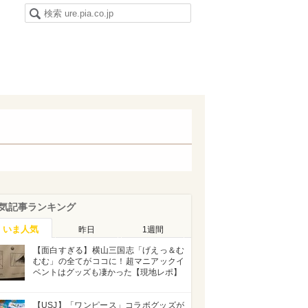
気記事ランキング
いま人気
昨日
1週間
【面白すぎる】横山三国志「げえっ＆む
むむ」の全てがココに！超マニアックイ
ベントはグッズも凄かった【現地レポ】
【USJ】「ワンピース」コラボグッズが