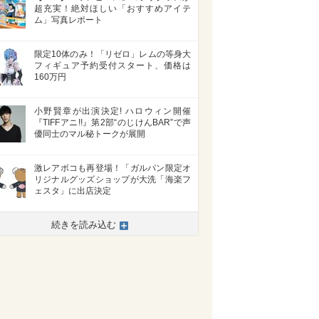
超充実！絶対ほしい「おすすめアイテ
ム」写真レポート
限定10体のみ！「リゼロ」レムの等身大
フィギュア予約受付スタート、価格は
160万円
小野賢章が出演決定! ハロウィン開催
『TIFFアニ!!』第2部“のじけんBAR”で声
優同士のマル秘トークが展開
激レアボコも再登場！「ガルパン限定オ
リジナルグッズショップが大洗「海楽フ
ェスタ」に出店決定
続きを読み込む