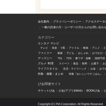
会社案内
プライバシーポリシー
アクセスデータ
一般の読者の方・ユーザーの方からのお問い合わ
カテゴリー
エンタメ･テレビ
テレビ
音楽
V系
アイドル
映画
アニメ
2
ファミリー
家庭
子ども
おしゃれ
おでかけ・
ディズニー
TDL
TDS
裏ワザ・攻略
混雑予想
グルメ･料理
スイーツ
食品
飲料
お菓子
お
ライフスタイル
生活・ライフハック
お金
おで
特集
・
連載
・
まとめ
特集『おいしいウチごはん』
ぴあ関連サイト
チケットぴあ
ぴあ(アプリ&Web)
BOOKぴあ
Copyright (C) PIA Corporation. All Rights Reserved.