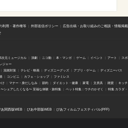
の利用・著作権等
外部送信ポリシー
広告出稿・お取り組みのご相談・情報掲載
せ
.5次元ミュージカル
演劇
ニコ動
本・マンガ
ゲーム
イベント
アート
スポ
レジャー
混雑対策
テレビ・映画
ディズニーグッズ
アプリ・ゲーム
ディズニーパス
酒
コンビニ
カフェ・ショップ
ファミレス
かけ
マナー・身だしなみ
節約
ダイエット・健康
家電
文房具
雑貨
キッチ
〜シェアしたくなる〜 至福な体験・旅特集
ペット特集：ウチのかぞく
特集 カラダ
ぴあ関⻄版WEB
ぴあ中部版WEB
ぴあフィルムフェスティバル(PFF)