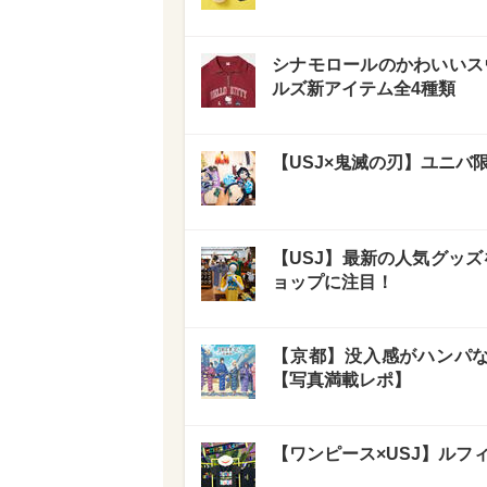
シナモロールのかわいいスウ
ルズ新アイテム全4種類
【USJ×鬼滅の刃】ユニ
【USJ】最新の人気グッ
ョップに注目！
【京都】没入感がハンパな
【写真満載レポ】
【ワンピース×USJ】ルフ