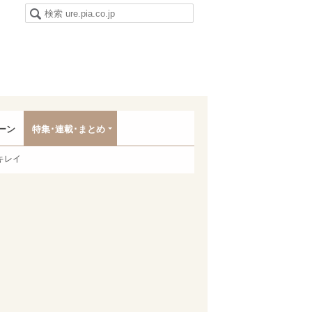
ーン
特集･連載･まとめ
キレイ