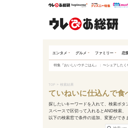
ウレぴあ総研
ハピママ*
ウレぴあ
ウレ
エンタメ
グルメ
ファミリー
恋
特集『おいしいウチごはん』
〜シェアしたく
>
検索結果
TOP
ていねいに仕込んで食
探したいキーワードを入れて、検索ボタ
スペースで区切って入れるとAND検索、
以下の検索窓で条件の追加、変更ができ