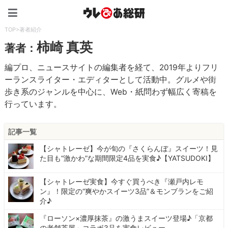
ウレぴあ総研（うれぴあ）
TOP
>
著者紹介
柿崎 真英
著者：
編プロ、ニュースサイトの編集者を経て、2019年よりフリ
ーランスライター・エディターとして活動中。グルメや街
歩き系のジャンルを中心に、Web・紙問わず幅広く寄稿を
行っています。
記事一覧
【シャトレーゼ】今が旬の『さくらんぼ』スイーツ！見
た目も“激かわ”な期間限定4品を実食♪【YATSUDOKI】
【シャトレーゼ実食】今すぐ買うべき『瀬戸内レモ
ン』！限定の“爽やかスイーツ3品”＆モンブランをご紹
介♪
『ローソン×濃厚抹茶』の激うまスイーツ登場♪「京都
の老舗茶屋」コラボ3品を実食レビュー