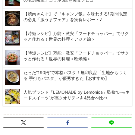
【焼肉きんぐ】で『キャンプ飯』を味わえる! 期間限定
の必見「激うまフェア」を実食レポート♪
【時短レシピ】万能・激安「フードチョッパー」でサク
ッと作れる！世界の料理＜アジア編＞
【時短レシピ】万能・激安「フードチョッパー」でサク
ッと作れる！世界の料理＜欧米編＞
たった“190円”で本格パスタ！無印良品「生地からつく
る 手打ちパスタ」が優秀すぎた【おすすめ】
人気ブランド「LEMONADE by Lemonica」監修“レモネ
ードスイーツ”が高クオリティ♪ 4品食べ比べ