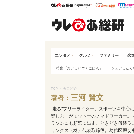
ウレぴあ総研
ハピママ*
ウレぴあ
ウレ
エンタメ
グルメ
ファミリー
恋
特集『おいしいウチごはん』
〜シェアしたく
>
著者紹介
TOP
三河 賢文
著者：
“走る”フリーライター。スポーツを中心
楽しむ」がモットーのノマドワーカー。マ
ラソンにも頻繁に出走。ときどき仮装ラ
リンクス（株）代表取締役。葛飾区堀切中