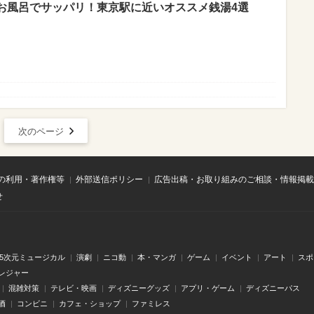
お風呂でサッパリ！東京駅に近いオススメ銭湯4選
次のページ
の利用・著作権等
外部送信ポリシー
広告出稿・お取り組みのご相談・情報掲載
せ
.5次元ミュージカル
演劇
ニコ動
本・マンガ
ゲーム
イベント
アート
スポ
レジャー
混雑対策
テレビ・映画
ディズニーグッズ
アプリ・ゲーム
ディズニーパス
酒
コンビニ
カフェ・ショップ
ファミレス