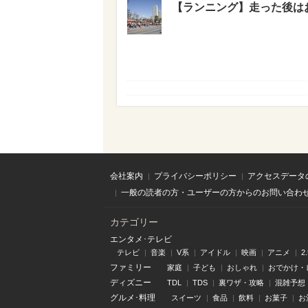
【ランニング】走った後は
会社案内
プライバシーポリシー
アクセスデータ
一般の読者の方・ユーザーの方からのお問い合わ
カテゴリー
エンタメ･テレビ
テレビ
音楽
V系
アイドル
映画
アニメ
2
ファミリー
家庭
子ども
おしゃれ
おでかけ・
ディズニー
TDL
TDS
裏ワザ・攻略
混雑予想
グルメ･料理
スイーツ
食品
飲料
お菓子
お