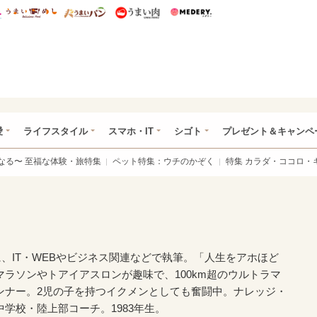
総研 ディズニー特集
mimot.
うまいめし
うまいパン
うまい肉
Medery.
ぴあ総研（うれぴあ）
愛
ライフスタイル
スマホ・IT
シゴト
プレゼント＆キャンペ
なる〜 至福な体験・旅特集
ペット特集：ウチのかぞく
特集 カラダ・ココロ・
に、IT・WEBやビジネス関連などで執筆。「人生をアホほど
ラソンやトアイアスロンが趣味で、100km超のウルトラマ
ンナー。2児の子を持つイクメンとしても奮闘中。ナレッジ・
学校・陸上部コーチ。1983年生。