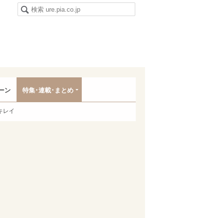
ーン
特集･連載･まとめ
キレイ