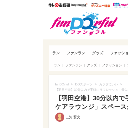
ウレぴあ総研
ハピママ*
ウレぴあ
funDO
ラン
ファンラン
グッズ
ファッシ
ラン
ファンラン
グッズ
ファッション
>
>
>
funDOrful
DOスポーツ
カラダにいい
【羽田空港】30分以内で手軽にリフレッシュ！最
【羽田空港】30分以内
ケアラウンジ」スペース
三河 賢文