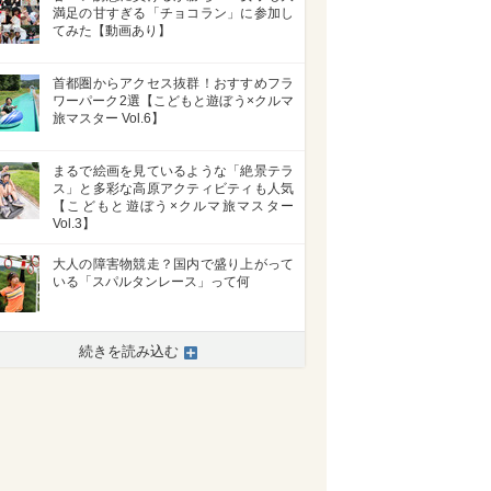
満足の甘すぎる「チョコラン」に参加し
てみた【動画あり】
首都圏からアクセス抜群！おすすめフラ
ワーパーク2選【こどもと遊ぼう×クルマ
旅マスター Vol.6】
まるで絵画を見ているような「絶景テラ
ス」と多彩な高原アクティビティも人気
【こどもと遊ぼう×クルマ旅マスター
Vol.3】
大人の障害物競走？国内で盛り上がって
いる「スパルタンレース」って何
続きを読み込む