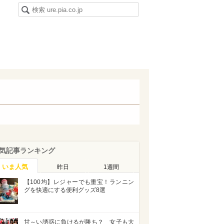
気記事ランキング
いま人気
昨日
1週間
【100均】レジャーでも重宝！ランニン
グを快適にする便利グッズ8選
甘～い誘惑に負けるが勝ち？ 女子も大