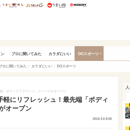
総研 ディズニー特集
mimot.
うまいめし
うまいパン
うまい肉
Medery.
rful
ョン
プロに聞いてみた
カラダにいい
DOスポーツ
プロに聞いてみた
カラダにいい
DOスポーツ
人
先端「ボディケアラウンジ」スペースがオープン
で手軽にリフレッシュ！最先端「ボディ
1
がオープン
2019.3.6 8:00
2