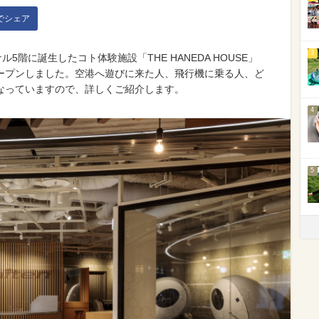
kでシェア
3
5階に誕生したコト体験施設「THE HANEDA HOUSE」
ープンしました。空港へ遊びに来た人、飛行機に乗る人、ど
なっていますので、詳しくご紹介します。
4
5