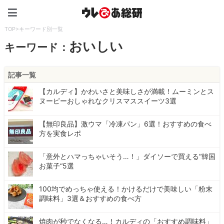
ウレぴあ総研（うれぴあ）
TOP
>
キーワード別一覧
おいしい
キーワード：
記事一覧
【カルディ】かわいさと美味しさが満載！ムーミンとス
ヌーピーおしゃれなクリスマススイーツ3選
【無印良品】激ウマ「冷凍パン」6選！おすすめの食べ
方を実食レポ
「意外とハマっちゃいそう…！」ダイソーで買える“韓国
お菓子“5選
100均でめっちゃ使える！かけるだけで美味しい「粉末
調味料」3選＆おすすめの食べ方
焼肉が秒でなくなる…！カルディの「おすすめ調味料」