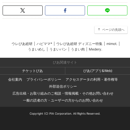
ページの先頭へ
ウレぴあ総研
|
ハピママ*
|
ウレぴあ総研 ディズニー特集
|
mimot.
|
うまいめし
|
うまいパン
|
うまい肉
|
Medery.
ぴあ関連サイト
チケットぴあ
ぴあ(アプリ&Web)
会社案内
プライバシーポリシー
アクセスデータの利用・著作権等
外部送信ポリシー
広告出稿・お取り組みのご相談・情報掲載・その他お問い合わせ
一般の読者の方・ユーザーの方からのお問い合わせ
Copyright (C) PIA Corporation. All Rights Reserved.