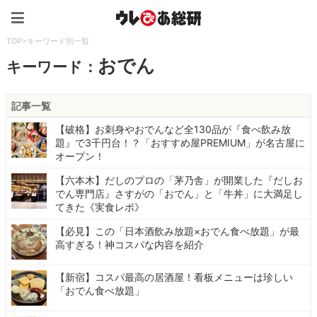
ウレぴあ総研（うれぴあ）
TOP
>
キーワード別一覧
おでん
キーワード：
記事一覧
【破格】お刺身やおでんなど全130品が『食べ飲み放
題』で3千円台！？「おすすめ屋PREMIUM」が名古屋に
オープン！
【六本木】だしのプロの「茅乃舎」が開業した『だしお
でん専門店』さすがの「おでん」と「牛丼」に大満足し
てきた《実食レポ》
【必見】この「日本酒飲み放題×おでん食べ放題」が最
高すぎる！神コスパな内容を紹介
【新宿】コスパ最高の居酒屋！看板メニューは珍しい
「おでん食べ放題」