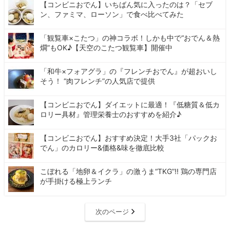
【コンビニおでん】いちばん気に入ったのは？「セブ
ン、ファミマ、ローソン」で食べ比べてみた
「観覧車×こたつ」の神コラボ！しかも中で“おでん＆熱
燗”もOK♪【天空のこたつ観覧車】開催中
「和牛×フォアグラ」の『フレンチおでん』が超おいし
そう！ “肉フレンチ”の人気店で提供
【コンビニおでん】ダイエットに最適！『低糖質＆低カ
ロリー具材』管理栄養士のおすすめを紹介♪
【コンビニおでん】おすすめ決定！大手3社「パックお
でん」のカロリー&価格&味を徹底比較
こぼれる「地卵＆イクラ」の激うま“TKG”!! 鶏の専門店
が手掛ける極上ランチ
次のページ