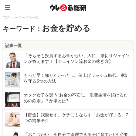
ウレぴあ総研（うれぴあ）
TOP
>
キーワード別一覧
お金を貯める
キーワード：
記事一覧
「そもそも投資するお金がない」人に、厚切りジェイソ
ンが答えます！【ジェイソン流お金の稼ぎ方】
もっと早く知りたかった…。値上げラッシュ時代、家計
を守る5つの方法
オタク女子を襲う“お金の不安”…「浪費生活を続けるた
めの鉄則」３か条とは?
【貯金】我慢せず、ケチにもならず「お金が貯まる」7
つの簡単テク
「おこづかい」を自分で管理できる子に育てたい! 必要