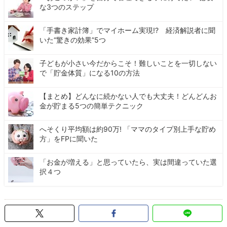
な3つのステップ
「手書き家計簿」でマイホーム実現!? 経済解説者に聞
いた“驚きの効果”5つ
子どもが小さい今だからこそ！難しいことを一切しない
で「貯金体質」になる10の方法
【まとめ】どんなに続かない人でも大丈夫！どんどんお
金が貯まる5つの簡単テクニック
へそくり平均額は約90万! 「ママのタイプ別上手な貯め
方」をFPに聞いた
「お金が増える」と思っていたら、実は間違っていた選
択４つ