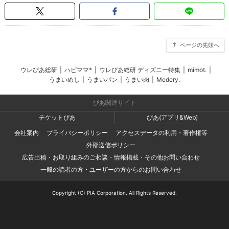
ページの先頭へ
ウレぴあ総研
|
ハピママ*
|
ウレぴあ総研 ディズニー特集
|
mimot.
|
うまいめし
|
うまいパン
|
うまい肉
|
Medery.
ぴあ関連サイト
チケットぴあ
ぴあ(アプリ&Web)
会社案内
プライバシーポリシー
アクセスデータの利用・著作権等
外部送信ポリシー
広告出稿・お取り組みのご相談・情報掲載・その他お問い合わせ
一般の読者の方・ユーザーの方からのお問い合わせ
Copyright (C) PIA Corporation. All Rights Reserved.