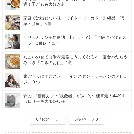
選！子どもも大好き♪
家庭では出せない味！【イトーヨーカドー】絶品「惣
菜・弁当」5選
ササッとランチに最適! 【カルディ】「ご飯にかけるス
ープ」3種レビュー
ちょいのせで白米が最強にうまくなる♪ 一度食べたらや
みつき「ご飯のお供」4選
家ごもりにオススメ！「インスタントラーメンのアレン
ジ」３つ
夢の「“糖質カット”炊飯器」がスゴい! 糖質最大44%＆
カロリー最大43%OFF
前のページ
次のページ