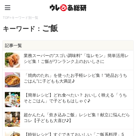
ウレぴあ総研（うれぴあ）
TOP
>
キーワード別一覧
ご飯
キーワード：
記事一覧
業務スーパーの“スゴい調味料”「塩レモン」簡単活用レ
シピ集！ご飯がワンランク上のおいしさに
「焼肉のたれ」を使ったお手軽レシピ集！“絶品おうち
ごはん”に子どもも大満足♪
【簡単レシピ】どれ食べたい？ おいしく映える「うち
そとごはん」で子どももはしゃぐ♪
超かんたん「炊き込みご飯」レシピ集！献立に悩んだら
コレ【子どもも大喜び♪】
【時短レシピ】すぐできておいしい「ご飯系料理」5