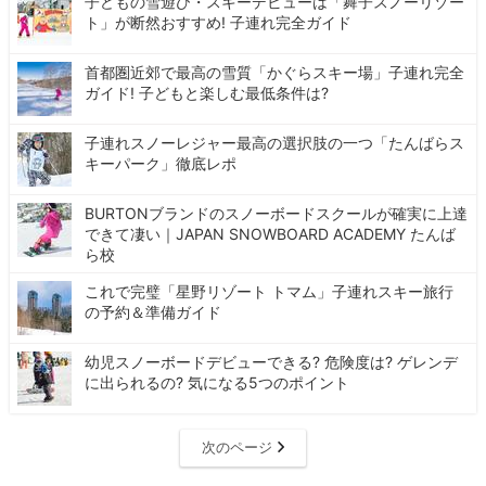
子どもの雪遊び・スキーデビューは「舞子スノーリゾー
ト」が断然おすすめ! 子連れ完全ガイド
首都圏近郊で最高の雪質「かぐらスキー場」子連れ完全
ガイド! 子どもと楽しむ最低条件は?
子連れスノーレジャー最高の選択肢の一つ「たんばらス
キーパーク」徹底レポ
BURTONブランドのスノーボードスクールが確実に上達
できて凄い｜JAPAN SNOWBOARD ACADEMY たんば
ら校
これで完璧「星野リゾート トマム」子連れスキー旅行
の予約＆準備ガイド
幼児スノーボードデビューできる? 危険度は? ゲレンデ
に出られるの? 気になる5つのポイント
次のページ