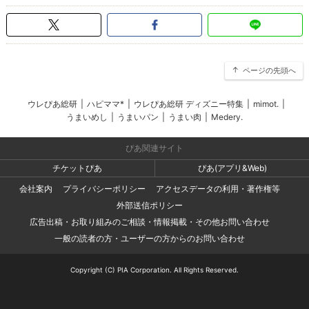
ページの先頭へ
ウレぴあ総研
|
ハピママ*
|
ウレぴあ総研 ディズニー特集
|
mimot.
|
うまいめし
|
うまいパン
|
うまい肉
|
Medery.
ぴあ関連サイト
チケットぴあ
ぴあ(アプリ&Web)
会社案内
プライバシーポリシー
アクセスデータの利用・著作権等
外部送信ポリシー
広告出稿・お取り組みのご相談・情報掲載・その他お問い合わせ
一般の読者の方・ユーザーの方からのお問い合わせ
Copyright (C) PIA Corporation. All Rights Reserved.