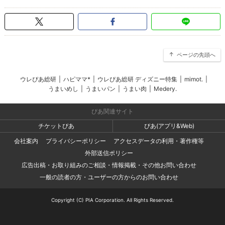
ページの先頭へ
ウレぴあ総研
|
ハピママ*
|
ウレぴあ総研 ディズニー特集
|
mimot.
|
うまいめし
|
うまいパン
|
うまい肉
|
Medery.
ぴあ関連サイト
チケットぴあ
ぴあ(アプリ&Web)
会社案内
プライバシーポリシー
アクセスデータの利用・著作権等
外部送信ポリシー
広告出稿・お取り組みのご相談・情報掲載・その他お問い合わせ
一般の読者の方・ユーザーの方からのお問い合わせ
Copyright (C) PIA Corporation. All Rights Reserved.