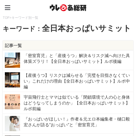
ウレぴあ総研（うれぴあ）
TOP
>
キーワード別一覧
全日本おっぱいサミット
キーワード：
記事一覧
「密室育児」と「産後うつ」解決＆リスク減へ向けた具
体策ズラリ！【全日本おっぱいサミット】ルポ後編
【産後うつ】リスクは減らせる「完璧を目指さなくてい
い」これだけの理由【全日本おっぱいサミット】ルポ中
編
宇宙飛行士とママは似ている「閉鎖環境で人の心と身体
はどうなってしまうのか」【全日本おっぱいサミット】
ルポ前編
『おっぱいがほしい！』作者＆元エロ本編集者・樋口毅
宏さんが語る“おっぱい”と「密室育児」