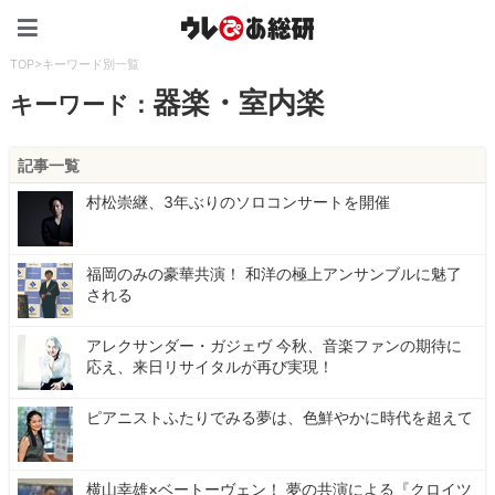
ウレぴあ総研（うれぴあ）
TOP
>
キーワード別一覧
器楽・室内楽
キーワード：
記事一覧
村松崇継、3年ぶりのソロコンサートを開催
福岡のみの豪華共演！ 和洋の極上アンサンブルに魅了
される
アレクサンダー・ガジェヴ 今秋、音楽ファンの期待に
応え、来日リサイタルが再び実現！
ピアニストふたりでみる夢は、色鮮やかに時代を超えて
横山幸雄×ベートーヴェン！ 夢の共演による『クロイツ