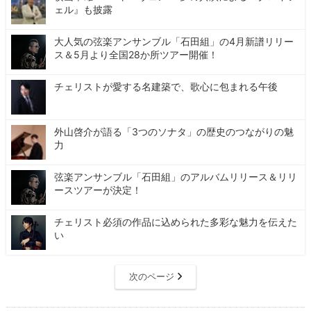
ェル』も披露
大人気の弦楽アンサンブル「石田組」の4月新譜リリー
ス＆5月より全国28か所ツアー開催！
チェリストが愛する名建築で、歌心に包まれる午後
外山啓介が語る「3つのソナタ」の歴史のつながりの魅
力
弦楽アンサンブル「石田組」のアルバムリリース＆リリ
ースツアーが決定！
チェリスト必須の作品に込められた多彩な魅力を伝えた
い
次のページ