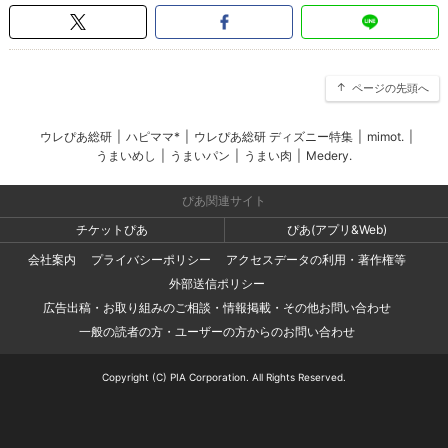
ページの先頭へ
ウレぴあ総研
|
ハピママ*
|
ウレぴあ総研 ディズニー特集
|
mimot.
|
うまいめし
|
うまいパン
|
うまい肉
|
Medery.
ぴあ関連サイト
チケットぴあ
ぴあ(アプリ&Web)
会社案内
プライバシーポリシー
アクセスデータの利用・著作権等
外部送信ポリシー
広告出稿・お取り組みのご相談・情報掲載・その他お問い合わせ
一般の読者の方・ユーザーの方からのお問い合わせ
Copyright (C) PIA Corporation. All Rights Reserved.