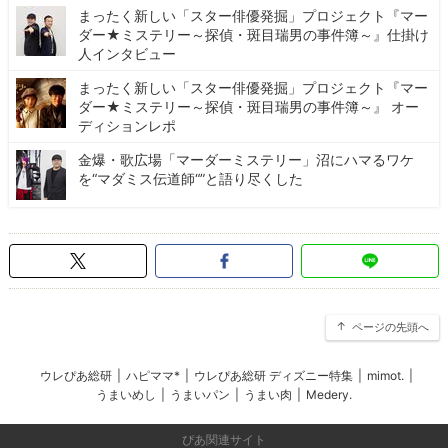
まったく新しい「スター俳優発掘」プロジェクト『マー
ダー★ミステリー～探偵・斑目瑞男の事件簿～』仕掛け
人インタビュー
まったく新しい「スター俳優発掘」プロジェクト『マー
ダー★ミステリー～探偵・斑目瑞男の事件簿～』 オー
ディションレポ
金爆・歌広場「マーダーミステリー」沼にハマるワケ
を“マダミス伝道師“”と語り尽くした
ページの先頭へ
ウレぴあ総研
|
ハピママ*
|
ウレぴあ総研 ディズニー特集
|
mimot.
|
うまいめし
|
うまいパン
|
うまい肉
|
Medery.
ぴあ関連サイト