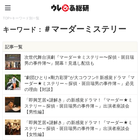
ウレぴあ総研（うれぴあ）
TOP
>
キーワード別一覧
＃マーダーミステリー
キーワード：
記事一覧
次世代舞台演劇『マーダー☆ミステリー〜探偵・斑目瑞
男の事件簿〜』開幕！見逃し配信も
“劇団ひとり×剛力彩芽”が大コウフン!! 新感覚ドラマ『マ
ーダー★ミステリー～探偵・斑目瑞男の事件簿～』必見
の理由【対談】
「即興芝居×謎解き」の新感覚ドラマ！『マーダー★ミ
ステリー～探偵・斑目瑞男の事件簿～』出演者座談会
【男性編】
「即興芝居×謎解き」の新感覚ドラマ！『マーダー★ミ
ステリー～探偵・斑目瑞男の事件簿～』出演者座談会
【女性編】