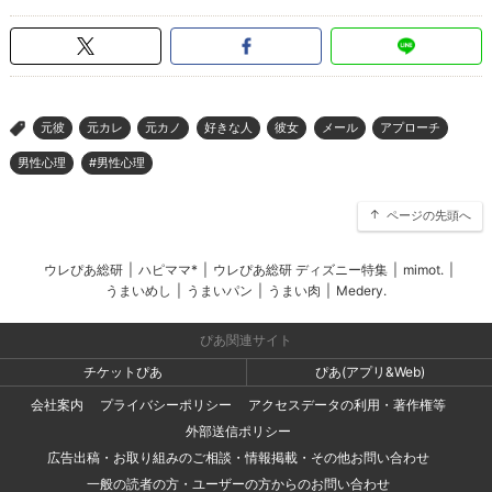
元彼
元カレ
元カノ
好きな人
彼女
メール
アプローチ
>
男性心理
#男性心理
ページの先頭へ
ウレぴあ総研
|
ハピママ*
|
ウレぴあ総研 ディズニー特集
|
mimot.
|
うまいめし
|
うまいパン
|
うまい肉
|
Medery.
ぴあ関連サイト
チケットぴあ
ぴあ(アプリ&Web)
会社案内
プライバシーポリシー
アクセスデータの利用・著作権等
外部送信ポリシー
広告出稿・お取り組みのご相談・情報掲載・その他お問い合わせ
一般の読者の方・ユーザーの方からのお問い合わせ