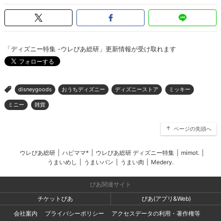
「ディズニー特集 -ウレぴあ総研」更新情報が受け取れます
disneygoods
おうちディズニー
ディズニーストア
ミッキー
>
ミニー
雑貨
ページの先頭へ
ウレぴあ総研
|
ハピママ*
|
ウレぴあ総研 ディズニー特集
|
mimot.
|
うまいめし
|
うまいパン
|
うまい肉
|
Medery.
ぴあ関連サイト
チケットぴあ
ぴあ(アプリ&Web)
会社案内
プライバシーポリシー
アクセスデータの利用・著作権等