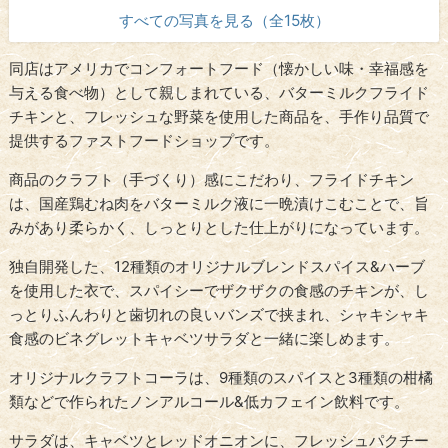
すべての写真を見る（全15枚）
同店はアメリカでコンフォートフード（懐かしい味・幸福感を
与える食べ物）として親しまれている、バターミルクフライド
チキンと、フレッシュな野菜を使用した商品を、手作り品質で
提供するファストフードショップです。
商品のクラフト（手づくり）感にこだわり、
フライドチキン
は、
国産鶏むね肉をバターミルク液に一晩漬けこむことで、旨
みがあり柔らかく、しっとりとした仕上がりになっています。
独自開発した、12種類のオリジナルブレンドスパイス&ハーブ
を使用した衣で、スパイシーでザクザクの食感のチキンが、し
っとりふんわりと歯切れの良いバンズで挟まれ、シャキシャキ
食感のビネグレットキャベツサラダと一緒に楽しめます。
オリジナルクラフトコーラは、9種類のスパイスと3種類の柑橘
類などで作られたノンアルコール&低カフェイン飲料です。
サラダは、キャベツとレッドオニオンに、フレッシュパクチー