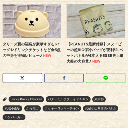
Lucky Rocky Chicken
バターミルクフライドチキン
東京都
>
武蔵小山駅
から揚げ
ラッキーロッキーチキン
武蔵小山商店街パルム
ハンバーガー