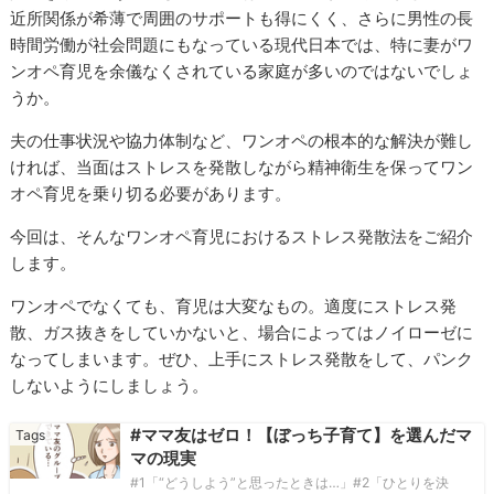
近所関係が希薄で周囲のサポートも得にくく、さらに男性の長
時間労働が社会問題にもなっている現代日本では、特に妻がワ
ンオペ育児を余儀なくされている家庭が多いのではないでしょ
うか。
夫の仕事状況や協力体制など、ワンオペの根本的な解決が難し
ければ、当面はストレスを発散しながら精神衛生を保ってワン
オペ育児を乗り切る必要があります。
今回は、そんなワンオペ育児におけるストレス発散法をご紹介
します。
ワンオペでなくても、育児は大変なもの。適度にストレス発
散、ガス抜きをしていかないと、場合によってはノイローゼに
なってしまいます。ぜひ、上手にストレス発散をして、パンク
しないようにしましょう。
#ママ友はゼロ！【ぼっち子育て】を選んだマ
マの現実
#1「“どうしよう”と思ったときは…」#2「ひとりを決