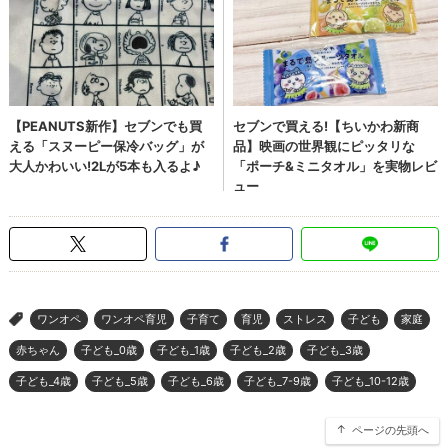
ワンオペ
ワンオペ育児
子育て
育児
ストレス
子ども
家庭
>
赤ちゃん
子ども_0歳
子ども_1歳
子ども_2歳
子ども_3歳
子ども_4歳
子ども_5歳
子ども_6歳
子ども_7-9歳
子ども_10-12歳
ページの先頭へ