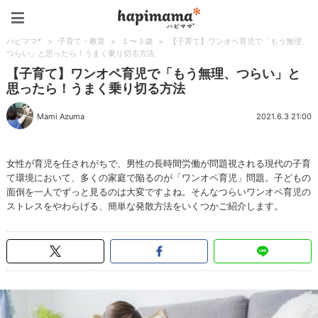
ハピママ*
ハピママ*
>
子育て・教育
>
１〜３歳
>
【子育て】ワンオペ育児で「もう無理、
つらい」と思ったら！うまく乗り切る方法
【子育て】ワンオペ育児で「もう無理、つらい」と
思ったら！うまく乗り切る方法
Mami Azuma
2021.6.3 21:00
女性が育児を任されがちで、男性の長時間労働が問題視される現代の子育
て環境において、多くの家庭で陥るのが「ワンオペ育児」問題。子どもの
面倒を一人でずっと見るのは大変ですよね。そんなつらいワンオペ育児の
ストレスをやわらげる、簡単な発散方法をいくつかご紹介します。