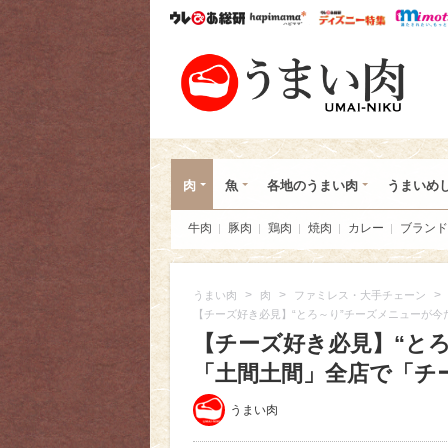
ウレぴあ総研
ハピママ*
ウレぴあ
うま
肉
魚
各地のうまい肉
うまいめ
牛肉
豚肉
鶏肉
焼肉
カレー
ブランド
>
>
>
うまい肉
肉
ファミレス・大手チェーン
【チーズ好き必見】“とろ～り”チーズメニューが
【チーズ好き必見】“と
「土間土間」全店で「チ
うまい肉