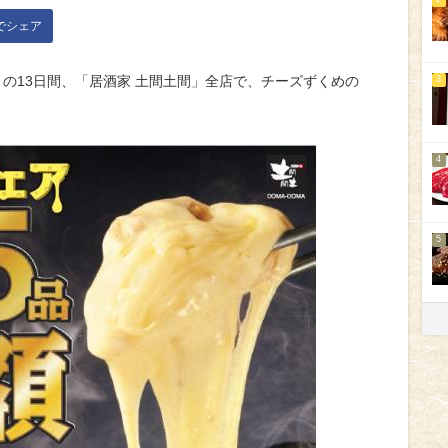
kでシェア
（木）の13日間、「居酒家 土間土間」全店で、チーズずくめの
3
4
5