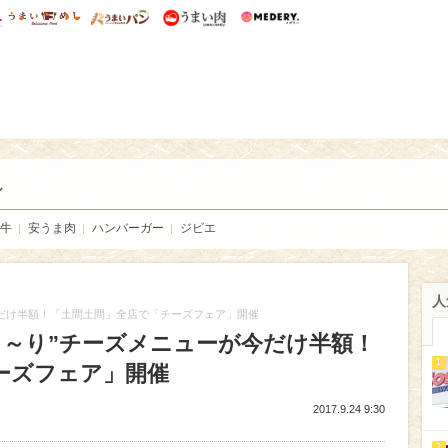
総研 ディズニー特集
mimot.
うまいめし
うまいパン
うまい肉
Medery.
い肉
し
牛
安うま肉
ハンバーガー
ジビエ
人
今だけ半額！「土間土間」全店で「チーズフェア」開催
ろ～り”チーズメニューが今だけ半額！
1
ーズフェア」開催
2017.9.24 9:30
2