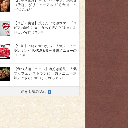
【肉好き必見】高コスパ「牛タン焼肉食
べ放題」がリニューアル！“必食メニュ
ー”はこれだ
【ロピア実食】焼くだけで激ウマ！「ロ
ピアの味付け肉」食べて選んだ“本当にお
いしい5品”はコレ!!
【牛角】で絶対食べたい！人気メニュー
ランキングTOP10＆食べ放題メニューの
TOP5も♪
【食べ放題ニュース】肉好き必見！人気
ブッフェレストランに「肉メニュー追
加」でさらに食べまくれるぞ～!!
続きを読み込む