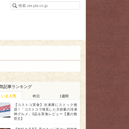
気記事ランキング
いま人気
昨日
1週間
【コストコ実食】冷凍庫にストック推
奨！「コストコで発見した大容量の冷凍
神グルメ」3品を実食レビュー【夏の救
世主】