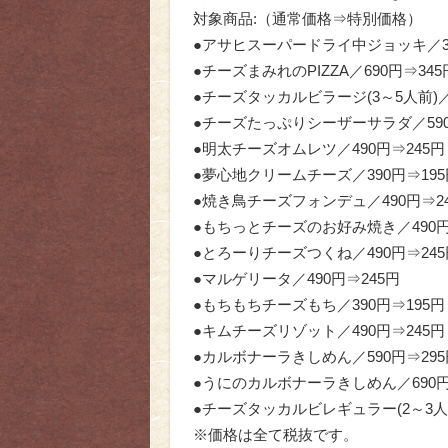
対象商品:（通常価格⇒特別価格）
●アサヒスーパードライ中ジョッキ／39
●チーズまみれのPIZZA／690円⇒345
●チーズタッカルビラージ(3～5人前)／1
●チーズたっぷりシーザーサラダ／590
●明太チーズオムレツ／490円⇒245円
●夢心地クリームチーズ／390円⇒195
●焼き鳥チーズフォンデュ／490円⇒2
●もちっとチーズのお好み焼き／490円
●とろーりチーズつくね／490円⇒245
●マルゲリータ／490円⇒245円
●もちもちチーズもち／390円⇒195円
●キムチーズリゾット／490円⇒245円
●カルボナーラきしめん／590円⇒295
●うにのカルボナーラきしめん／690円
●チーズタッカルビレギュラー(2～3人前
※価格は全て税抜です。