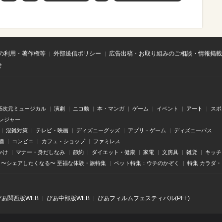
の利用・著作権等
外部送信ポリシー
広告出稿・お取り組みのご相談・情報掲載
せ
.5次元ミュージカル
演劇
ニコ動
本・マンガ
ゲーム
イベント
アート
スポ
レジャー
混雑対策
テレビ・映画
ディズニーグッズ
アプリ・ゲーム
ディズニーパス
酒
コンビニ
カフェ・ショップ
ファミレス
かけ
マナー・身だしなみ
節約
ダイエット・健康
家電
文房具
雑貨
キッチ
〜シェアしたくなる〜 至福な体験・旅特集
ペット特集：ウチのかぞく
特集 カラダ
ぴあ関⻄版WEB
ぴあ中部版WEB
ぴあフィルムフェスティバル(PFF)