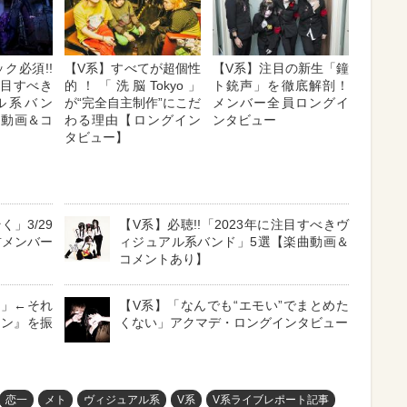
ク必須!!
【V系】すべてが超個性
【V系】注目の新生「鐘
注目すべき
的！「洗脳Tokyo」
ト銃声」を徹底解剖！
ル系バン
が“完全自主制作”にこだ
メンバー全員ロングイ
曲動画＆コ
わる理由【ロングイン
ンタビュー
タビュー】
く」3/29
【V系】必聴!!「2023年に注目すべきヴ
前メンバー
ィジュアル系バンド」5選【楽曲動画＆
コメントあり】
た」←それ
【V系】「なんでも“エモい”でまとめた
ーン』を振
くない」アクマデ・ロングインタビュー
恋一
メト
ヴィジュアル系
V系
V系ライブレポート記事