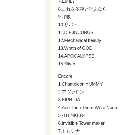
7.EMILY
8.これを依存と呼ぶなら
9.呼吸
10.サバト
11.D.E.INCUBUS
12.Mechanical beauty
13.Wrath of GOD
14.APOCALYPSE
15.Sliver
Encore
1.Chameleon YUMMY
2.アヴァロン
3.EIPHILIA
4.And Then There Were None.
5.-THINKER-
6.Invisible Tower maker
7.トロシナ