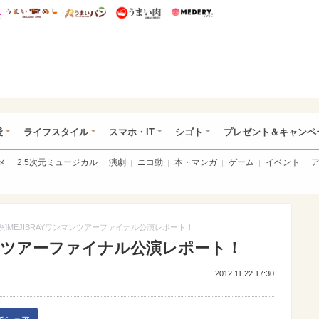
総研 ディズニー特集
mimot.
うまいめし
うまいパン
うまい肉
Medery.
ぴあ総研（うれぴあ）
愛
ライフスタイル
スマホ・IT
シゴト
プレゼント＆キャンペ
メ
2.5次元ミュージカル
演劇
ニコ動
本・マンガ
ゲーム
イベント
V系]MEJIBRAYワンマンツアーファイナル公演レポート！
ンマンツアーファイナル公演レポート！
2012.11.22 17:30