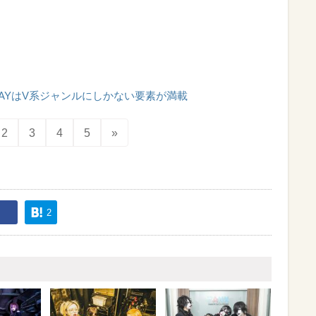
BRAYはV系ジャンルにしかない要素が満載
2
3
4
5
»
2