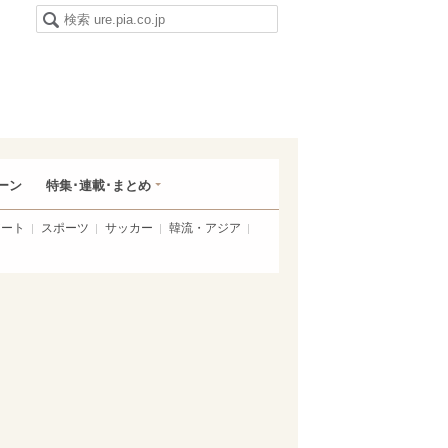
ーン
特集･連載･まとめ
アート
スポーツ
サッカー
韓流・アジア