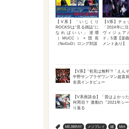
【V系】「いじくり
【V系】チェッ
ROCKS!は“見る雑誌”に
「2024年に
なればいい」逹瑯
ヴィジュア
（MUCC）×団長
ド」5選【楽
（NoGoD）ロング対談
メントあり】
【V系】“初見は無料”!!「えんそ
中野サンプラザワンマン超直
全員インタビュー
【V系座談会】「昔はよかっ
何周目？ 激動の『2021年シ
り返る
>
MEJIBRAY
メジブレイ
綴
MiA