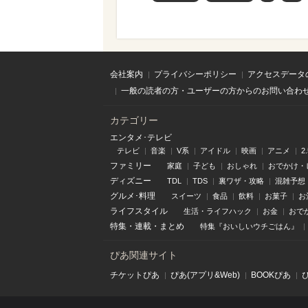
会社案内
プライバシーポリシー
アクセスデータ
一般の読者の方・ユーザーの方からのお問い合わ
カテゴリー
エンタメ･テレビ
テレビ
音楽
V系
アイドル
映画
アニメ
2
ファミリー
家庭
子ども
おしゃれ
おでかけ・
ディズニー
TDL
TDS
裏ワザ・攻略
混雑予想
グルメ･料理
スイーツ
食品
飲料
お菓子
お
ライフスタイル
生活・ライフハック
お金
おで
特集
・
連載
・
まとめ
特集『おいしいウチごはん』
ぴあ関連サイト
チケットぴあ
ぴあ(アプリ&Web)
BOOKぴあ