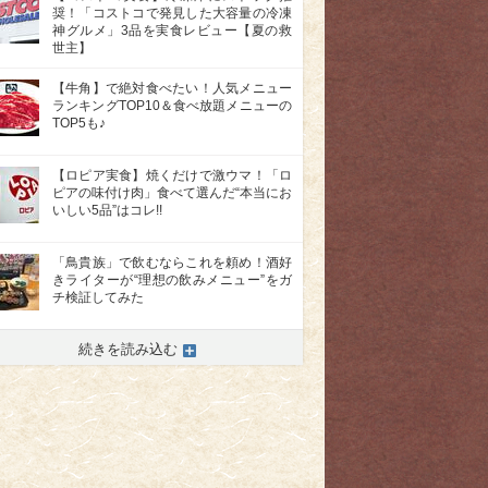
奨！「コストコで発見した大容量の冷凍
神グルメ」3品を実食レビュー【夏の救
世主】
【牛角】で絶対食べたい！人気メニュー
ランキングTOP10＆食べ放題メニューの
TOP5も♪
【ロピア実食】焼くだけで激ウマ！「ロ
ピアの味付け肉」食べて選んだ“本当にお
いしい5品”はコレ!!
「鳥貴族」で飲むならこれを頼め！酒好
きライターが“理想の飲みメニュー”をガ
チ検証してみた
続きを読み込む