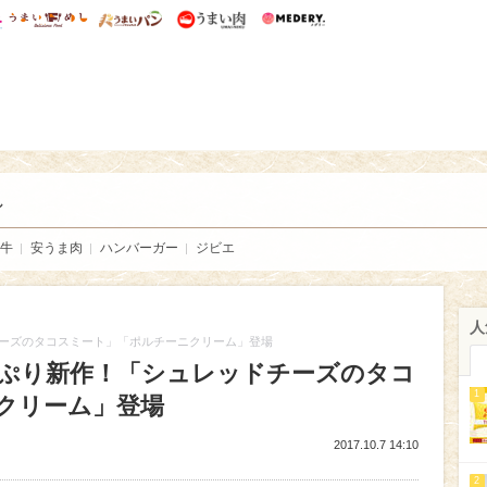
総研 ディズニー特集
mimot.
うまいめし
うまいパン
うまい肉
Medery.
い肉
し
牛
安うま肉
ハンバーガー
ジビエ
人
ーズのタコスミート」「ポルチーニクリーム」登場
ぷり新作！「シュレッドチーズのタコ
1
クリーム」登場
2017.10.7 14:10
2