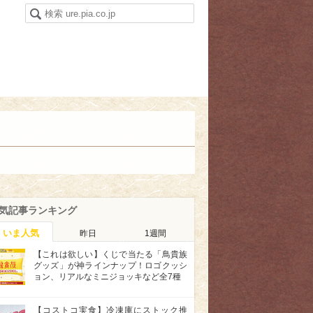
気記事ランキング
いま人気
昨日
1週間
【これは欲しい】くじで当たる「鳥貴族
グッズ」が神ラインナップ！ロゴクッシ
ョン、リアルなミニジョッキなど全7種
【コストコ実食】冷凍庫にストック推