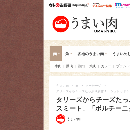
ウレぴあ総研
ハピママ*
ウレぴあ
うま
肉
魚
各地のうまい肉
うまいめ
牛肉
豚肉
鶏肉
焼肉
カレー
ブランド
>
>
>
うまい肉
肉
ソーセージ
タリーズからチーズたっぷり新作！「シュレッドチ
タリーズからチーズたっ
スミート」「ポルチーニ
うまい肉