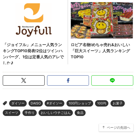
ダイソー
DAISO
#ダイソー
100円ショップ
100均
お菓子
>
スイーツ
手作り
おいしいウチごはん
食品
ページの先頭へ