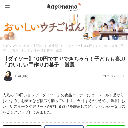
ハピママ*
ハピママ*
>
家事・生活術
>
食生活
>
【ダイソー】100円ですぐできちゃう！子
どもも喜ぶ「おいしい手作りお菓子」厳選
【ダイソー】100円ですぐできちゃう！子どもも喜ぶ
「おいしい手作りお菓子」厳選
庄司 真紀
2021.7.25 8:30
人気の100円ショップ「ダイソー」の食品コーナーには、レトルト品から
おつまみ、お菓子など幅広く揃っています。今回はその中から、簡単にお
いしいスイーツやデザートが作れる商品を厳選して紹介。ヘルシーなもの
をピックアップしてみました。