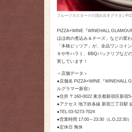
フルーツカスタードの流れ出すグラタンPIZZ
PIZZA×WINE『WINEHALL GL
ほほ肉の煮込み＆チーズ」などの変わ
「本格ピッツア」が、全品ワンコインの
キや牛ハラミ、BBQバックリブなど
実しています！
＜店舗データ＞
●店舗名 PIZZA×WINE『WINEHAL
ルグラマー新宿）
●住所 〒160-0022 東京都新宿区新宿5
●アクセス 地下鉄各線 新宿三丁目駅 
●TEL 03-5273-7024
●営業時間 17:00～23:30（L.O.22:30）
●定休日 無休