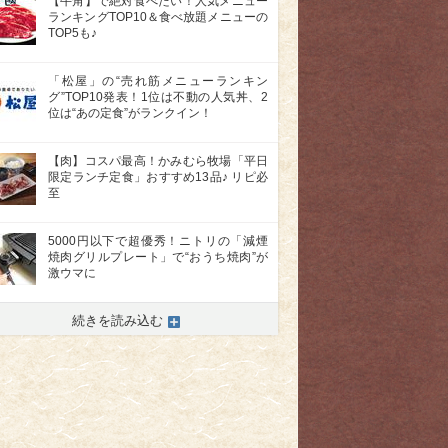
【牛角】で絶対食べたい！人気メニュー
ランキングTOP10＆食べ放題メニューの
TOP5も♪
「松屋」の“売れ筋メニューランキン
グ”TOP10発表！1位は不動の人気丼、2
位は“あの定食”がランクイン！
【肉】コスパ最高！かみむら牧場「平日
限定ランチ定食」おすすめ13品♪ リピ必
至
5000円以下で超優秀！ニトリの「減煙
焼肉グリルプレート」で“おうち焼肉”が
激ウマに
続きを読み込む