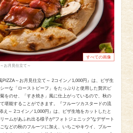
すべての画像
ZA～お月見仕立て～
風PIZZA～お月見仕立て～ 2コイン／1,000円』は、ピザ生
シーな「ローストビーフ」をたっぷりと使用した贅沢ピ
菊をのせ、「すき焼き」風に仕上がっているので、秋の
て堪能することができます。『フルーツカスタードの流
添え～ 2コイン／1,000円』は、ピザ生地をカットしたと
リームがあふれ出る様子が“フォトジェニック”なデザート
ごなどの秋のフルーツに加え、いちごやキウイ、ブルー