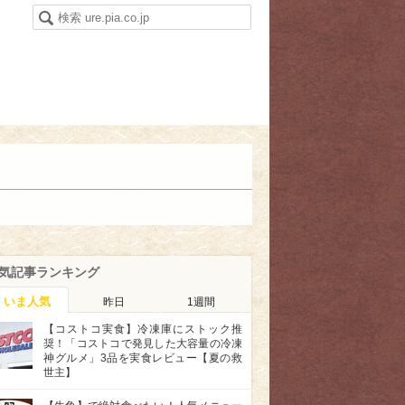
気記事ランキング
いま人気
昨日
1週間
【コストコ実食】冷凍庫にストック推
奨！「コストコで発見した大容量の冷凍
神グルメ」3品を実食レビュー【夏の救
世主】