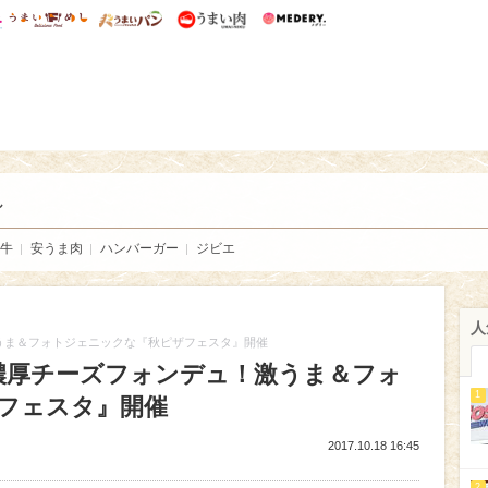
総研 ディズニー特集
mimot.
うまいめし
うまいパン
うまい肉
Medery.
い肉
し
牛
安うま肉
ハンバーガー
ジビエ
人
うま＆フォトジェニックな『秋ピザフェスタ』開催
濃厚チーズフォンデュ！激うま＆フォ
1
フェスタ』開催
2017.10.18 16:45
2