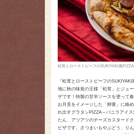
松茸とローストビーフのSUKIYAKI風PIZ
『松茸とローストビーフのSUKIYAKI
地に秋の味覚の王様「松茸」とジュー
ザです！特製の甘辛ソースを塗って春
お月見をイメージした「卵黄」に絡め
れ出すグラタンPIZZA～バニラアイス
たん、アツアツのチーズカスタードク
ピザです。さつまいもやぶどう、りん