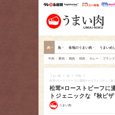
ウレぴあ総研
ハピママ*
ウレぴあ
うま
肉
魚
各地のうまい肉
うまいめ
牛肉
豚肉
鶏肉
焼肉
カレー
ブランド
>
>
>
うまい肉
肉
牛肉
松茸×ローストビーフに濃厚チーズフォンデュ！激
松茸×ローストビーフに
トジェニックな『秋ピザ
うまい肉