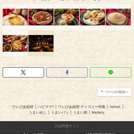
ページの先頭へ
ウレぴあ総研
|
ハピママ*
|
ウレぴあ総研 ディズニー特集
|
mimot.
|
うまいめし
|
うまいパン
|
うまい肉
|
Medery.
ぴあ関連サイト