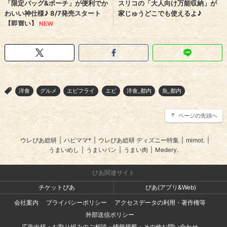
洋食
グルメ
エビフライ
エビ
洋食_都内
魚_都内
>
ページの先頭へ
ウレぴあ総研
|
ハピママ*
|
ウレぴあ総研 ディズニー特集
|
mimot.
|
うまいめし
|
うまいパン
|
うまい肉
|
Medery.
ぴあ関連サイト
チケットぴあ
ぴあ(アプリ&Web)
会社案内
プライバシーポリシー
アクセスデータの利用・著作権等
外部送信ポリシー
広告出稿・お取り組みのご相談・情報掲載・その他お問い合わせ