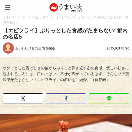
うまい肉
うまい肉
>
魚
>
エビ・カニ
>
【エビフライ】ぷりっとした食感がたまらない! 都
内の名店5
【エビフライ】ぷりっとした食感がたまらない! 都内
の名店5
おいしい洋食の店 首都圏版
2015.6.6 10:30
サクッとした香ばしさの後からぷりっと弾き返すあの食感。優しい甘さに
包まれるころには、口いっぱいに幸せが広がっているはず。そんなプチ贅
沢感がたまらない「エビフライ」の名店をご紹介。（首都圏）