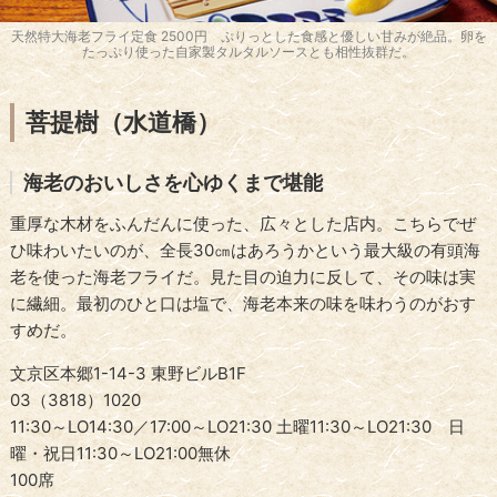
天然特大海老フライ定食 2500円 ぷりっとした食感と優しい甘みが絶品。卵を
たっぷり使った自家製タルタルソースとも相性抜群だ。
菩提樹（水道橋）
海老のおいしさを心ゆくまで堪能
重厚な木材をふんだんに使った、広々とした店内。こちらでぜ
ひ味わいたいのが、全長30㎝はあろうかという最大級の有頭海
老を使った海老フライだ。見た目の迫力に反して、その味は実
に繊細。最初のひと口は塩で、海老本来の味を味わうのがおす
すめだ。
文京区本郷1-14-3 東野ビルB1F
03（3818）1020
11:30～LO14:30／17:00～LO21:30 土曜11:30～LO21:30 日
曜・祝日11:30～LO21:00無休
100席