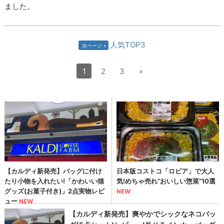
ました。
人気TOP3
次ページ
1
2
3
»