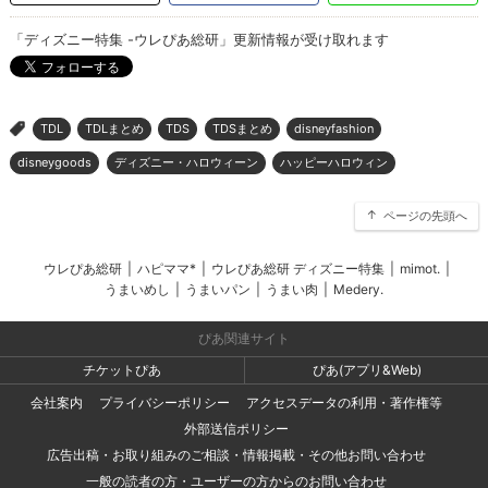
「ディズニー特集 -ウレぴあ総研」更新情報が受け取れます
TDL
TDLまとめ
TDS
TDSまとめ
disneyfashion
>
disneygoods
ディズニー・ハロウィーン
ハッピーハロウィン
ページの先頭へ
ウレぴあ総研
|
ハピママ*
|
ウレぴあ総研 ディズニー特集
|
mimot.
|
うまいめし
|
うまいパン
|
うまい肉
|
Medery.
ぴあ関連サイト
チケットぴあ
ぴあ(アプリ&Web)
会社案内
プライバシーポリシー
アクセスデータの利用・著作権等
外部送信ポリシー
広告出稿・お取り組みのご相談・情報掲載・その他お問い合わせ
一般の読者の方・ユーザーの方からのお問い合わせ