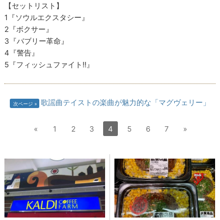
【セットリスト】
1『ソウルエクスタシー』
2『ボクサー』
3『バブリー革命』
4『警告』
5『フィッシュファイト!!』
歌謡曲テイストの楽曲が魅力的な「マグヴェリー」
次ページ
«
1
2
3
4
5
6
7
»