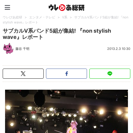
ウレぴあ総研（うれぴあ）
ウレぴあ総研
>
エンタメ・テレビ
>
V系
>
サブカルV系バンド5組が集結! 『non
stylish wave』レポート
サブカルV系バンド5組が集結! 『non stylish
wave』レポート
藤谷 千明
2013.2.3 10:30