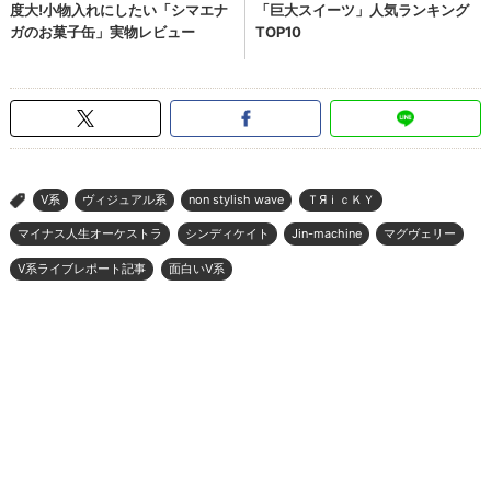
V系
ヴィジュアル系
non stylish wave
ＴЯｉｃＫＹ
>
マイナス人生オーケストラ
シンディケイト
Jin-machine
マグヴェリー
V系ライブレポート記事
面白いV系
ページの先頭へ
ウレぴあ総研
|
ハピママ*
|
ウレぴあ総研 ディズニー特集
|
mimot.
|
うまいめし
|
うまいパン
|
うまい肉
|
Medery.
ぴあ関連サイト
チケットぴあ
ぴあ(アプリ&Web)