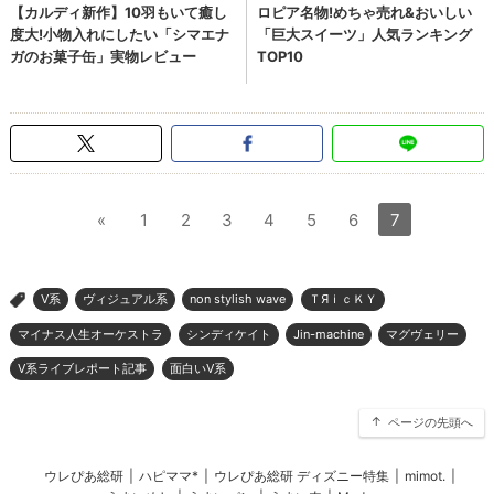
«
1
2
3
4
5
6
7
V系
ヴィジュアル系
non stylish wave
ＴЯｉｃＫＹ
>
マイナス人生オーケストラ
シンディケイト
Jin-machine
マグヴェリー
V系ライブレポート記事
面白いV系
ページの先頭へ
ウレぴあ総研
|
ハピママ*
|
ウレぴあ総研 ディズニー特集
|
mimot.
|