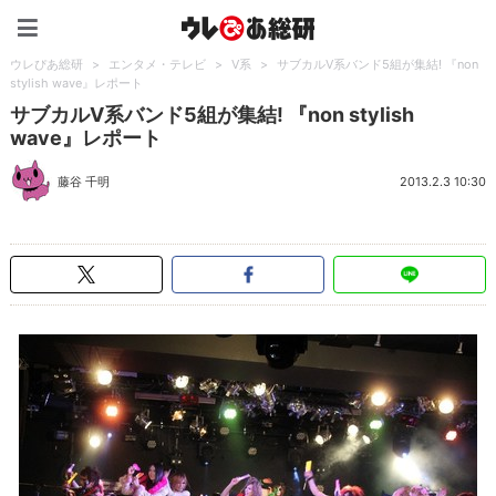
ウレぴあ総研（うれぴあ）
ウレぴあ総研
>
エンタメ・テレビ
>
V系
>
サブカルV系バンド5組が集結! 『non
stylish wave』レポート
サブカルV系バンド5組が集結! 『non stylish
wave』レポート
藤谷 千明
2013.2.3 10:30