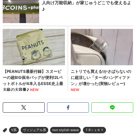
V系
ヴィジュアル系
non stylish wave
ＴЯｉｃＫＹ
>