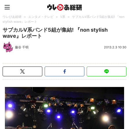
ウレぴあ総研（うれぴあ）
ウレぴあ総研
>
エンタメ・テレビ
>
V系
>
サブカルV系バンド5組が集結! 『non
stylish wave』レポート
サブカルV系バンド5組が集結! 『non stylish
wave』レポート
藤谷 千明
2013.2.3 10:30