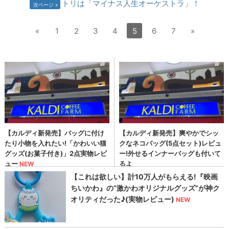
トリは「マイナス人生オーケストラ」！
次ページ
«
1
2
3
4
5
6
7
»