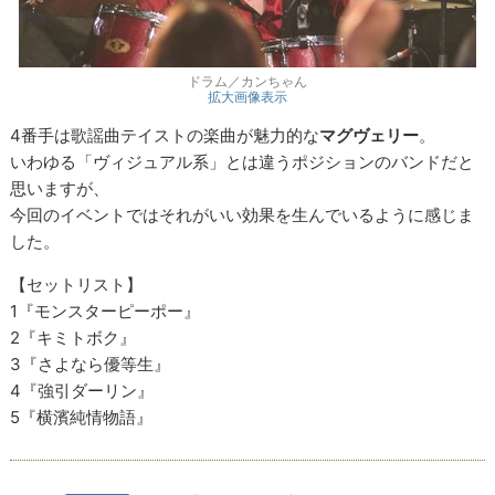
ドラム／カンちゃん
拡大画像表示
4番手は歌謡曲テイストの楽曲が魅力的な
マグヴェリー
。
いわゆる「ヴィジュアル系」とは違うポジションのバンドだと
思いますが、
今回のイベントではそれがいい効果を生んでいるように感じま
した。
【セットリスト】
1『モンスターピーポー』
2『キミトボク』
3『さよなら優等生』
4『強引ダーリン』
5『横濱純情物語』