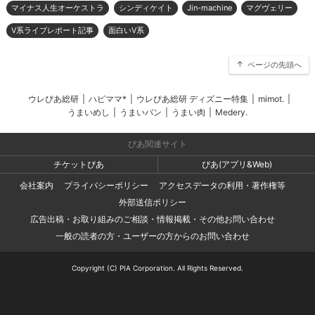
マイナス人生オーケストラ
シンディケイト
Jin-machine
マグヴェリー
V系ライブレポート記事
面白いV系
ページの先頭へ
ウレぴあ総研
|
ハピママ*
|
ウレぴあ総研 ディズニー特集
|
mimot.
|
うまいめし
|
うまいパン
|
うまい肉
|
Medery.
ぴあ関連サイト
チケットぴあ
ぴあ(アプリ&Web)
会社案内
プライバシーポリシー
アクセスデータの利用・著作権等
外部送信ポリシー
広告出稿・お取り組みのご相談・情報掲載・その他お問い合わせ
一般の読者の方・ユーザーの方からのお問い合わせ
Copyright (C) PIA Corporation. All Rights Reserved.