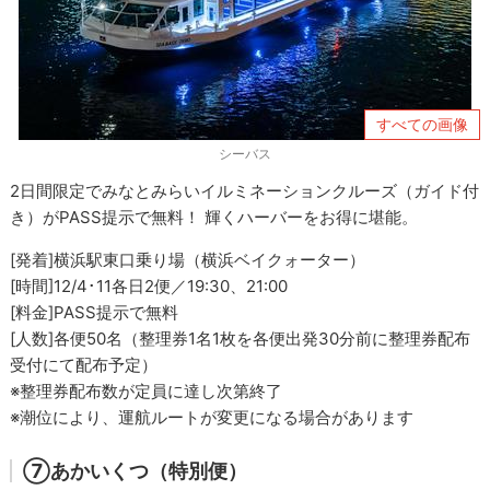
すべての画像
シーバス
2日間限定でみなとみらいイルミネーションクルーズ（ガイド付
き）がPASS提示で無料！ 輝くハーバーをお得に堪能。
[発着]横浜駅東口乗り場（横浜ベイクォーター）
[時間]12/4･11各日2便／19:30、21:00
[料金]PASS提示で無料
[人数]各便50名（整理券1名1枚を各便出発30分前に整理券配布
受付にて配布予定）
※整理券配布数が定員に達し次第終了
※潮位により、運航ルートが変更になる場合があります
⑦あかいくつ（特別便）