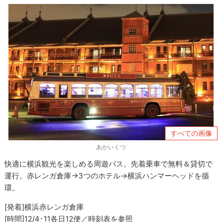
すべての画像
あかいくつ
快適に横浜観光を楽しめる周遊バス。先着乗車で無料＆貸切で
運行。赤レンガ倉庫→3つのホテル→横浜ハンマーヘッドを循
環。
[発着]横浜赤レンガ倉庫
[時間]12/4･11各日12便／時刻表を参照