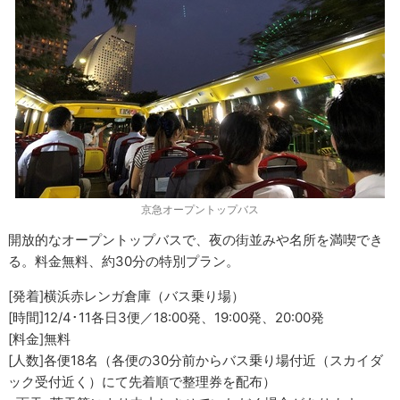
京急オープントップバス
開放的なオープントップバスで、夜の街並みや名所を満喫でき
る。料金無料、約30分の特別プラン。
[発着]横浜赤レンガ倉庫（バス乗り場）
[時間]12/4･11各日3便／18:00発、19:00発、20:00発
[料金]無料
[人数]各便18名（各便の30分前からバス乗り場付近（スカイダ
ック受付近く）にて先着順で整理券を配布）