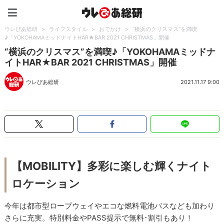
ウレぴあ総研（うれぴあ）
ウレぴあ総研
>
ライフスタイル
>
おでかけ
>
“横浜のクリスマス”を満喫
♪「YOKOHAMAミッドナイトHAR★BAR 2021 CHRISTMAS」開催
“横浜のクリスマス”を満喫♪「YOKOHAMAミッドナ
イトHAR★BAR 2021 CHRISTMAS」開催
ウレぴあ総研
2021.11.17 9:00
【MOBILITY】多彩に楽しむ輝くナイト
ロケーション
今年は都市型ロープウェイやエコな燃料電池バスなども加わり
さらに充実。特別料金やPASS提示で無料･割引もあり！