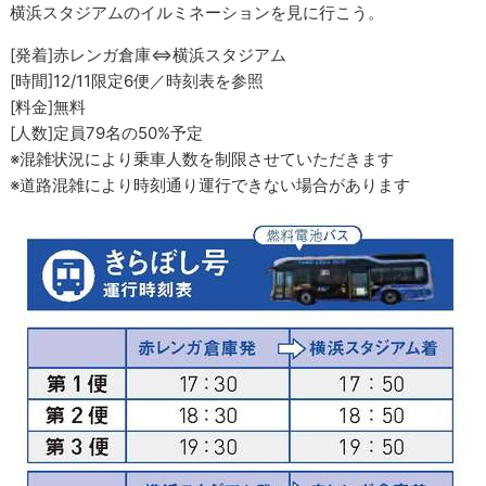
横浜スタジアムのイルミネーションを見に行こう。
[発着]赤レンガ倉庫⇔横浜スタジアム
[時間]12/11限定6便／時刻表を参照
[料金]無料
[人数]定員79名の50%予定
※混雑状況により乗車人数を制限させていただきます
※道路混雑により時刻通り運行できない場合があります