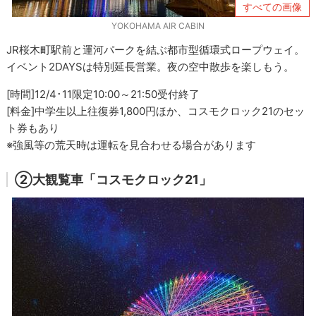
すべての画像
YOKOHAMA AIR CABIN
JR桜木町駅前と運河パークを結ぶ都市型循環式ロープウェイ。
イベント2DAYSは特別延長営業。夜の空中散歩を楽しもう。
[時間]12/4･11限定10:00～21:50受付終了
[料金]中学生以上往復券1,800円ほか、コスモクロック21のセッ
ト券もあり
※強風等の荒天時は運転を見合わせる場合があります
②大観覧車「コスモクロック21」