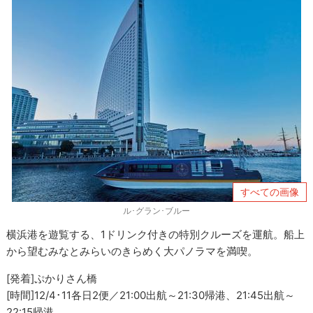
すべての画像
ル･グラン･ブルー
横浜港を遊覧する、1ドリンク付きの特別クルーズを運航。船上
から望むみなとみらいのきらめく大パノラマを満喫。
[発着]ぷかりさん橋
[時間]12/4･11各日2便／21:00出航～21:30帰港、21:45出航～
22:15帰港