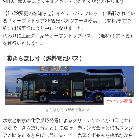
※雨天･荒天等により中止とさせていただく場合があります
【11/29変更のお知らせ】イベントパンフレットに掲載されてい
る「オープントップXR観光バスツアー＠横浜」（有料/事前予
約）は諸事情により中止となりました。
代わりに上記の「京急オープントップバス」（無料/予約不要）
を運行いたします。
⑩きらぼし号（燃料電池バス）
すべての画像
きらぼし号（燃料電池バス）
水素と酸素の化学反応発電によるクリーンなバスが11日（土）
限定で『きらぼし号』として運行。赤レンガ倉庫と横浜スタジ
アム間を走るきらぼし号に乗って、光輝く街並みを眺めながら