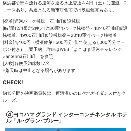
横浜都心部を流れる運河を巡る水上交通を4日（土）に運航。2
コースあり、共通となる新市庁舎前では映画鑑賞もあり。
[発着]運河パーク桟橋、石川町仮設桟橋
[時間]12/4限定2便／17:30運河パーク桟橋発～18:40石川町仮設
桟橋着、19:00石川町仮設桟橋発～20:10運河パーク桟橋着
[料金]4,400円（横濱銘菓1,500円分･街で使える1,000円分クー
ポン付き）、要予約、詳細はWEB「よこはま運河チャレンジ
×antenna石川町」を参照
[人数]各便予約席数17名
※荒天時は中止となる場合があります
CHECK!
約15分間の映画鑑賞後は、運河沿いのロケ地ガイダンス付きク
ルーズ。
④ヨコハマ グランド インターコンチネンタル ホテ
ル「ル･グラン･ブルー」