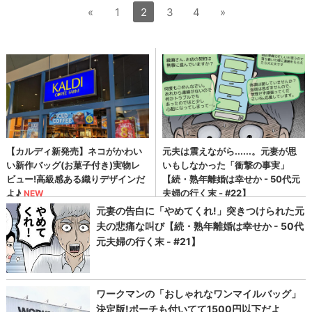
«
1
2
3
4
»