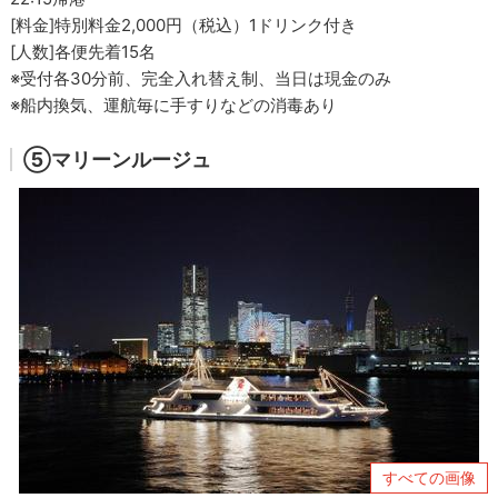
[料金]特別料金2,000円（税込）1ドリンク付き
[人数]各便先着15名
※受付各30分前、完全入れ替え制、当日は現金のみ
※船内換気、運航毎に手すりなどの消毒あり
⑤マリーンルージュ
すべての画像