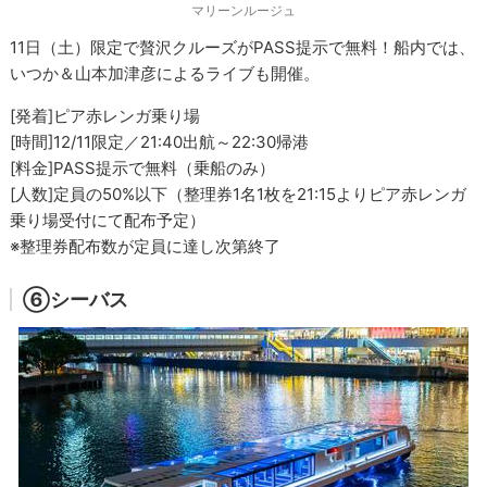
マリーンルージュ
11日（土）限定で贅沢クルーズがPASS提示で無料！船内では、
いつか＆山本加津彦によるライブも開催。
[発着]ピア赤レンガ乗り場
[時間]12/11限定／21:40出航～22:30帰港
[料金]PASS提示で無料（乗船のみ）
[人数]定員の50%以下（整理券1名1枚を21:15よりピア赤レンガ
乗り場受付にて配布予定）
※整理券配布数が定員に達し次第終了
⑥シーバス