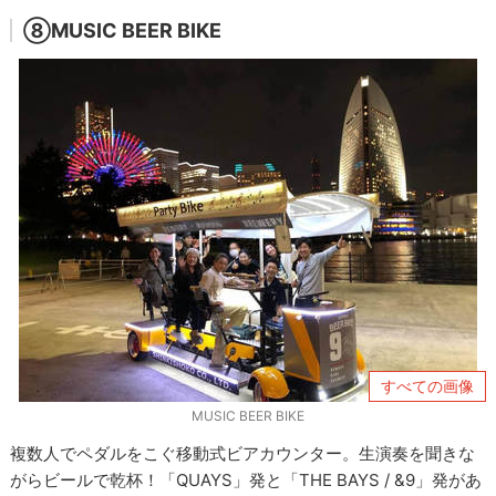
⑧MUSIC BEER BIKE
すべての画像
MUSIC BEER BIKE
複数人でペダルをこぐ移動式ビアカウンター。生演奏を聞きな
がらビールで乾杯！「QUAYS」発と「THE BAYS / &9」発があ