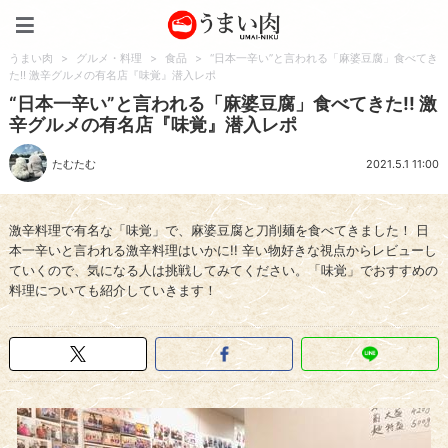
うまい肉
うまい肉
>
グルメ・料理
>
食品
>
“日本一辛い”と言われる「麻婆豆腐」食べてき
た!! 激辛グルメの有名店『味覚』潜入レポ
“日本一辛い”と言われる「麻婆豆腐」食べてきた!! 激
辛グルメの有名店『味覚』潜入レポ
たむたむ
2021.5.1 11:00
激辛料理で有名な「味覚」で、麻婆豆腐と刀削麺を食べてきました！ 日
本一辛いと言われる激辛料理はいかに!! 辛い物好きな視点からレビューし
ていくので、気になる人は挑戦してみてください。「味覚」でおすすめの
料理についても紹介していきます！