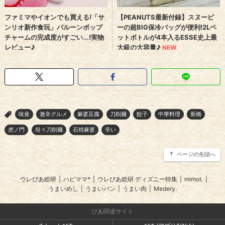
味覚
激辛グルメ
麻婆豆腐
刀削麺
餃子
中華料理
新橋
>
虎ノ門
坦々刀削麺
石焼麻婆
辛い
ページの先頭へ
ウレぴあ総研
|
ハピママ*
|
ウレぴあ総研 ディズニー特集
|
mimot.
|
うまいめし
|
うまいパン
|
うまい肉
|
Medery.
ぴあ関連サイト