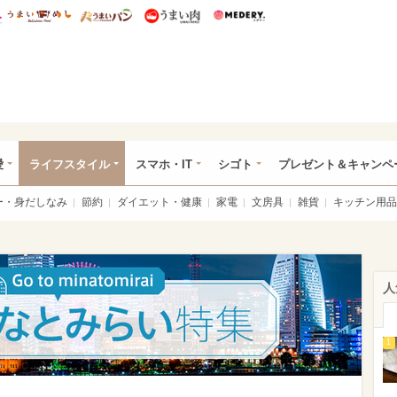
総研 ディズニー特集
mimot.
うまいめし
うまいパン
うまい肉
Medery.
ぴあ総研（うれぴあ）
愛
ライフスタイル
スマホ・IT
シゴト
プレゼント＆キャンペ
ー・身だしなみ
節約
ダイエット・健康
家電
文房具
雑貨
キッチン用品
人
1