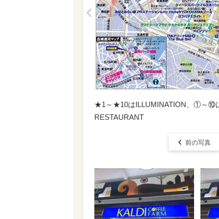
<
★1～★10はILLUMINATION、①～⑩はM
RESTAURANT
前の写真