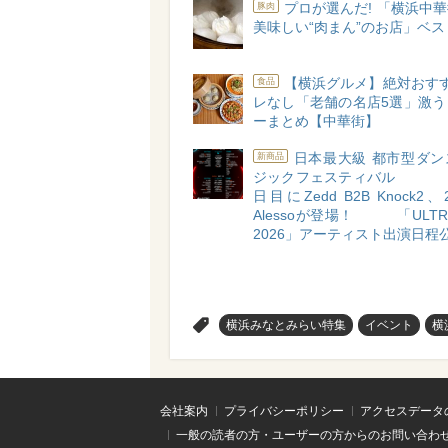
プロが選んだ! 「横浜中
豚肉
美味しい“肉まん”のお店」ベス
【横浜グルメ】絶対おすす
食品
レなし「老舗の名店5選」激う
ーまとめ【中華街】
日本最大級 都市型ダン
新商品
ジックフェスティバ
日目にZedd B2B Knock
Alessoが登場！ 「ULTRA
2026」アーティスト出演日程
>
横浜みなとみらい特集
イベント
横
会社案内
プライバシーポリシー
アクセスデータ
一般の読者の方・ユーザーの方からのお問い合わ