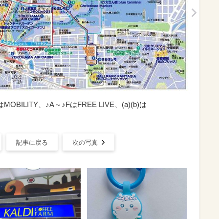
OBILITY、♪A～♪FはFREE LIVE、(a)(b)は
記事に戻る
次の写真