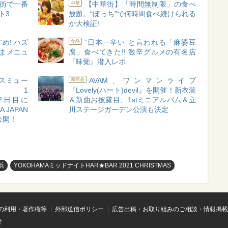
華街で一番
【中華街】「時間無制限」の食べ
中華
ト3
放題。“ぼっち”で何時間食べ続けられる
か大検証!
め! ハズ
“日本一辛い”と言われる「麻婆豆
食品
まメニュ
腐」食べてきた!! 激辛グルメの有名店
『味覚』潜入レポ
スミュー
AVAM、ワンマンライブ
新商品
ル 1
『Lovely(ハート)devil』を開催！新衣装
2、2日目に
＆新曲お披露目、1stミニアルバム＆立
 JAPAN
川ステージガーデン公演も決定
公開！
浜
YOKOHAMAミッドナイトHAR★BAR 2021 CHRISTMAS
の利用・著作権等
外部送信ポリシー
広告出稿・お取り組みのご相談・情報掲載
せ