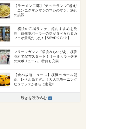
【ラーメン二郎】“チョモランマ”超え!
「ニンニクマシマシのマシのマシ」決死
の挑戦
「横浜の穴場ランチ」超おすすめを発
見！資生堂パーラーの味が食べられるカ
フェが最高だった♪【S/PARK Cafe】
フリーマガジン『横浜みらいぴあ』横浜
各所で配布スタート！オールカラー64P
の大ボリューム、特典も充実
【食べ放題ニュース】横浜のホテル朝
食、レベル高すぎ…！大人気モーニング
ビュッフェがさらに進化!!
続きを読み込む