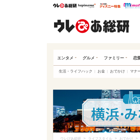
ウレぴあ総研
ハピママ*
ウレぴあ
ウレ
エンタメ
グルメ
ファミリー
恋
生活・ライフハック
お金
おでかけ
マナ
>
>
>
ウレぴあ総研
ライフスタイル
おでかけ