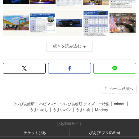
続きを読み込む
ページの先頭へ
ウレぴあ総研
|
ハピママ*
|
ウレぴあ総研 ディズニー特集
|
mimot.
|
うまいめし
|
うまいパン
|
うまい肉
|
Medery.
ぴあ関連サイト
チケットぴあ
ぴあ(アプリ&Web)