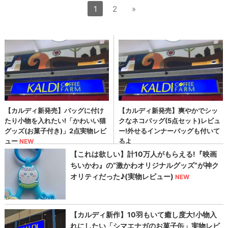
1
2
»