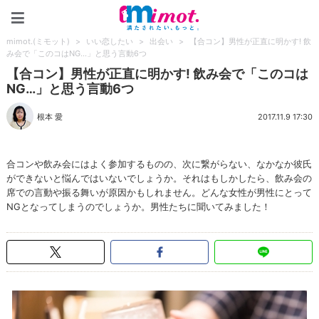
mimot.(ミモット)
mimot.(ミモット)
>
いい恋したい
>
出会い
>
【合コン】男性が正直に明かす! 飲
み会で「このコはNG…」と思う言動6つ
【合コン】男性が正直に明かす! 飲み会で「このコは
NG…」と思う言動6つ
根本 愛
2017.11.9 17:30
合コンや飲み会にはよく参加するものの、次に繋がらない、なかなか彼氏
ができないと悩んではいないでしょうか。それはもしかしたら、飲み会の
席での言動や振る舞いが原因かもしれません。どんな女性が男性にとって
NGとなってしまうのでしょうか。男性たちに聞いてみました！