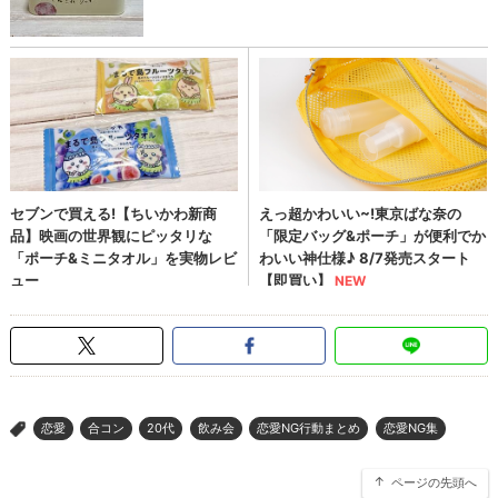
恋愛
合コン
20代
飲み会
恋愛NG行動まとめ
恋愛NG集
>
ページの先頭へ