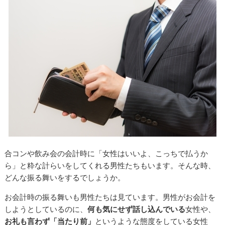
合コンや飲み会の会計時に「女性はいいよ、こっちで払うか
ら」と粋な計らいをしてくれる男性たちもいます。そんな時、
どんな振る舞いをするでしょうか。
お会計時の振る舞いも男性たちは見ています。男性がお会計を
しようとしているのに、
何も気にせず話し込んでいる
女性や、
お礼も言わず「当たり前」
というような態度をしている女性