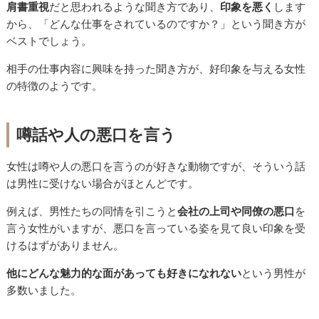
肩書重視
だと思われるような聞き方であり、
印象を悪く
します
から、「どんな仕事をされているのですか？」という聞き方が
ベストでしょう。
相手の仕事内容に興味を持った聞き方が、好印象を与える女性
の特徴のようです。
噂話や人の悪口を言う
女性は噂や人の悪口を言うのが好きな動物ですが、そういう話
は男性に受けない場合がほとんどです。
例えば、男性たちの同情を引こうと
会社の上司や同僚の悪口
を
言う女性がいますが、悪口を言っている姿を見て良い印象を受
けるはずがありません。
他にどんな魅力的な面があっても好きになれない
という男性が
多数いました。