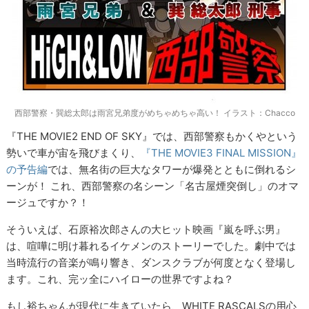
西部警察・巽総太郎は雨宮兄弟度がめちゃめちゃ高い！ イラスト：Chacco
『
THE MOVIE
2
END OF SKY
』では、西部警察もかくやという
勢いで車が宙を飛びまくり、
『
THE MOVIE
3
FINAL MISSION
』
の予告編
では、無名街の巨大なタワーが爆発とともに倒れるシ
ーンが！ これ、西部警察の名シーン「名古屋煙突倒し」のオマ
ージュですか？！
そういえば、石原裕次郎さんの大ヒット映画『嵐を呼ぶ男』
は、喧嘩に明け暮れるイケメンのストーリーでした。劇中では
当時流行の音楽が鳴り響き、ダンスクラブが何度となく登場し
ます。これ、完ッ全にハイローの世界ですよね？
もし裕ちゃんが現代に生きていたら、
WHITE RASCALS
の用心