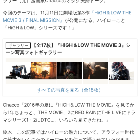
ラサー（元）漫画家
Chacco
のオタク夫婦トーク。
今回のテーマは、
11
月
11
日に劇場版第3作
『HiGH＆LOW THE
MOVIE 3 / FINAL MISSION』
が公開になる、ハイローこと
「HiGH＆LOW」シリーズです！」
【全17枚】『HiGH＆LOW THE MOVIE 3』シ
ギャラリー
ーン写真フォトギャラリー
すべての写真を見る（全18枚）
Chacco
「
2016
年の夏に『HiGH＆LOW THE MOVIE』を見てか
ら
1
年ちょっと、
THE MOVIE
、2に
RED RAIN
に
THE LIVE
にドラ
マシリーズ1・2に
DTC
…。いろいろ見てきたね。」
鈴木「この記事ではハイローの魅力について、アラフォー世代
の鈴木がいくつかのキーワードを使って語らせていただきま