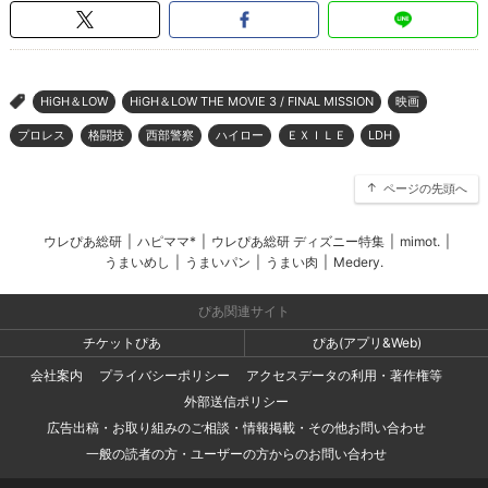
HiGH＆LOW
HiGH＆LOW THE MOVIE 3 / FINAL MISSION
映画
>
プロレス
格闘技
西部警察
ハイロー
ＥＸＩＬＥ
LDH
ページの先頭へ
ウレぴあ総研
|
ハピママ*
|
ウレぴあ総研 ディズニー特集
|
mimot.
|
うまいめし
|
うまいパン
|
うまい肉
|
Medery.
ぴあ関連サイト
チケットぴあ
ぴあ(アプリ&Web)
会社案内
プライバシーポリシー
アクセスデータの利用・著作権等
外部送信ポリシー
広告出稿・お取り組みのご相談・情報掲載・その他お問い合わせ
一般の読者の方・ユーザーの方からのお問い合わせ