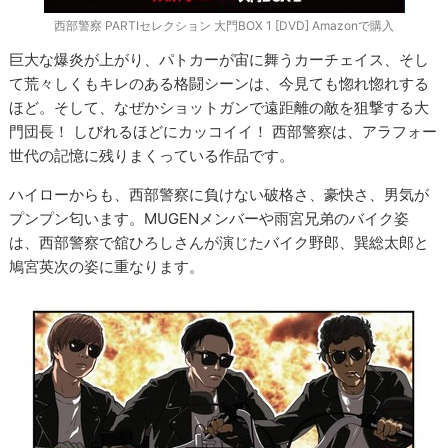
西部警察 PARTⅠセレクション 大門BOX 1 [DVD] Amazonで購入
巨大な爆炎が上がり、パトカーが宙に舞うカーチェイス、そし
て荒々しくもキレのある格闘シーンは、今見ても惚れ惚れする
ほど。そして、なぜかショットガンで遠距離の敵を狙撃する大
門団長！ しびれるほどにカッコイイ！ 西部警察は、アラフォー
世代の記憶に残りまくっている作品です。
ハイローからも、西部警察に負けない破格さ、豪快さ、男気が
プンプン匂います。
MUGEN
メンバーや雨宮兄弟のバイク姿
は、西部警察で舘ひろしさんが演じたバイク野郎、巽総太郎と
鳩宮英次の姿に重なります。