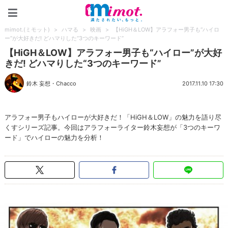
mimot.(ミモット)
mimot.(ミモット)
>
ハマる
>
映画
>
【HiGH＆LOW】アラフォー男子も“ハイロ
ー”が大好きだ! どハマりした“3つのキーワード”
【HiGH＆LOW】アラフォー男子も“ハイロー”が大好
きだ! どハマりした“3つのキーワード”
鈴木 妄想
・
Chacco
2017.11.10 17:30
アラフォー男子もハイローが大好きだ！「HiGH＆LOW」の魅力を語り尽
くすシリーズ記事。今回はアラフォーライター鈴木妄想が「3つのキーワ
ード」でハイローの魅力を分析！