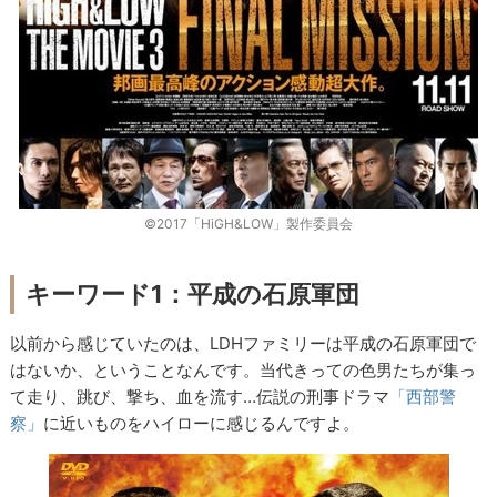
©2017「HiGH&LOW」製作委員会
キーワード1：平成の石原軍団
以前から感じていたのは、
LDH
ファミリーは平成の石原軍団で
はないか、ということなんです。当代きっての色男たちが集っ
て走り、跳び、撃ち、血を流す…伝説の刑事ドラマ
「西部警
察」
に近いものをハイローに感じるんですよ。