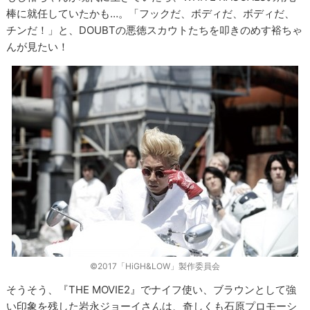
棒に就任していたかも…。「フックだ、ボディだ、ボディだ、
チンだ！」と、DOUBTの悪徳スカウトたちを叩きのめす裕ちゃ
んが見たい！
©2017「HiGH&LOW」製作委員会
そうそう、『
THE MOVIE
2』でナイフ使い、ブラウンとして強
い印象を残した岩永ジョーイさんは、奇しくも石原プロモーシ