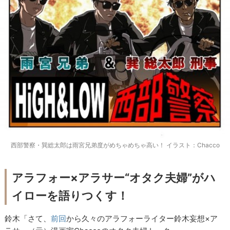
西部警察・巽総太郎は雨宮兄弟度がめちゃめちゃ高い！ イラスト：Chacco
アラフォー×アラサー“オタク夫婦”がハ
イローを語りつくす！
鈴木「さて、
前回
から久々のアラフォーライター鈴木妄想×ア