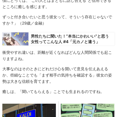
僕にとっては、“この人とはまともに話し合える”と信用できる
ところに癒しを感じます。
ずっと付き合いたいと思う彼女って、そういう存在じゃないで
すか？」（29歳／金融）
男性たちに聞いた！“本当にかわいい”と思う
女性ってこんな人 #4「元カノと違う」
衝突やすれ違いは、距離が近くなればどんな人間関係でも起こ
りますよね。
大事なのはそのときにどれだけ心を開いて意見を伝えあえる
か、些細なことでも「まず相手の気持ちを確認する」彼女の姿
勢は大きな信頼を育てます。
癒しは、「聞いてもらえる」ことでも生まれるのですね。