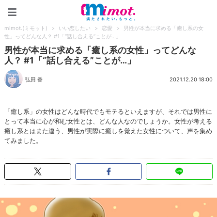
mimot.(ミモット)
mimot.(ミモット)
>
いい恋したい
>
恋愛
>
男性が本当に求める「癒し系の女
性」ってどんな人？ #1「“話し合える”ことが…」
男性が本当に求める「癒し系の女性」ってどんな
人？ #1「“話し合える”ことが…」
弘田 香
2021.12.20 18:00
「癒し系」の女性はどんな時代でもモテるといえますが、それでは男性に
とって本当に心が和む女性とは、どんな人なのでしょうか。女性が考える
癒し系とはまた違う、男性が実際に癒しを覚えた女性について、声を集め
てみました。