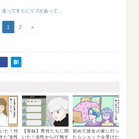
送ってすぐにリプがあって…
1
2
»
いた！付
【実録】男性たちに聞
初めて彼女の家に行っ
きた”女性
いた！女性からの“怖す
たらショックを受けた