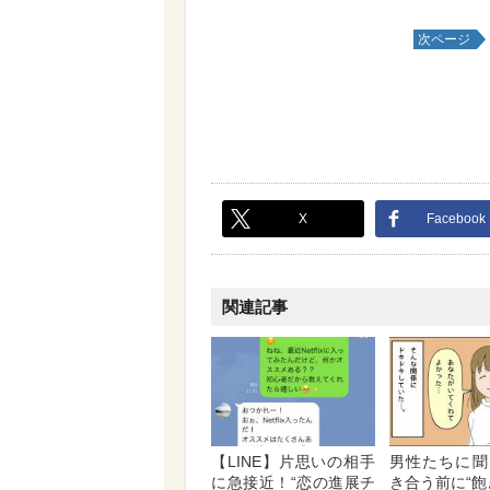
次ページ
X
Facebook
関連記事
【LINE】片思いの相手
男性たちに聞
に急接近！“恋の進展チ
き合う前に“飽