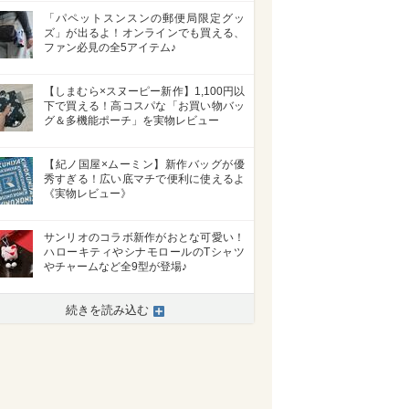
「パペットスンスンの郵便局限定グッ
ズ」が出るよ！オンラインでも買える、
ファン必見の全5アイテム♪
【しまむら×スヌーピー新作】1,100円以
下で買える！高コスパな「お買い物バッ
グ＆多機能ポーチ」を実物レビュー
【紀ノ国屋×ムーミン】新作バッグが優
秀すぎる！広い底マチで便利に使えるよ
《実物レビュー》
サンリオのコラボ新作がおとな可愛い！
ハローキティやシナモロールのTシャツ
やチャームなど全9型が登場♪
続きを読み込む