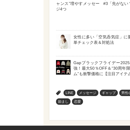
ャンス”増やすメッセー
#3「先がない
ジ4つ
女性に多い「空気呑気症」に要
単チェック表＆対処法
Gapブラックフライデー202
強！最大50％OFF＆“30周年
ム”も衝撃価格に【注目アイテ
>
LINE
メッセージ
ギャップ
男性
励まし
恋愛