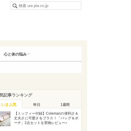
心と体の悩み
気記事ランキング
いま人気
昨日
1週間
【ミッフィー付録】Colemanの便利さ＆
丈夫さに可愛さをプラス！「バッグ＆ポ
ーチ」2点セットを実物レビュー♪