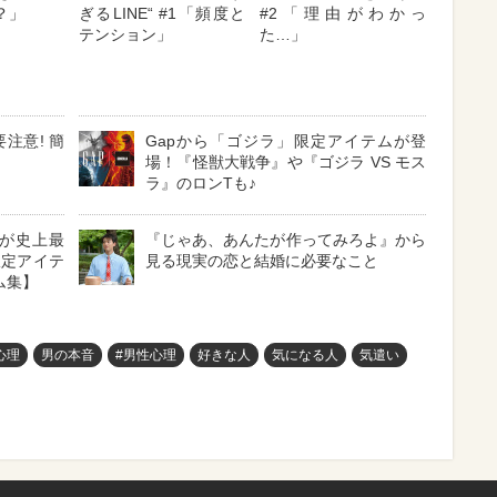
？」
ぎるLINE“ #1「頻度と
#2「理由がわかっ
テンション」
た…」
注意! 簡
Gapから「ゴジラ」限定アイテムが登
場！『怪獣大戦争』や『ゴジラ VS モス
ラ』のロンTも♪
5が史上最
『じゃあ、あんたが作ってみろよ』から
限定アイテ
見る現実の恋と結婚に必要なこと
ム集】
心理
男の本音
#男性心理
好きな人
気になる人
気遣い