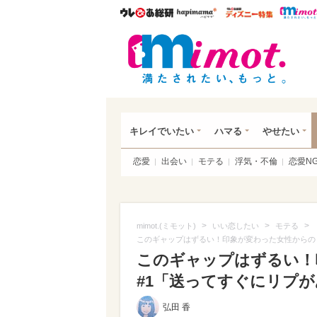
ウレぴあ総研
ハピママ*
ウレぴあ
mim
キレイでいたい
ハマる
やせたい
恋愛
出会い
モテる
浮気・不倫
恋愛N
>
>
>
mimot.(ミモット)
いい恋したい
モテる
このギャップはずるい！印象が変わった女性からの【
このギャップはずるい！
#1「送ってすぐにリプ
弘田 香