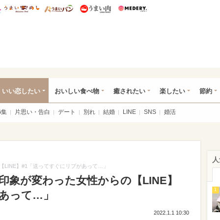
総研 ディズニー特集
mimot.
うまいめし
うまいパン
うまい肉
Medery.
ot.(ミモット)
いい恋したい
おいしい食べ物
癒されたい
楽したい
節約
G集
片思い・告白
デート
別れ
結婚
LINE
SNS
婚活
人
LINE】#1「送ってすぐにリプがあって…」
印象が変わった女性からの【LINE】
1
があって…」
2022.1.1 10:30