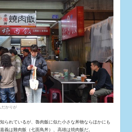
人だかりが
知られているが、魯肉飯に似た小さな丼物ならほかにも
嘉義は雞肉飯（七面鳥丼）、高雄は焼肉飯だ。