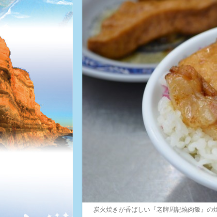
炭火焼きが香ばしい『老牌周記燒肉飯』の焼