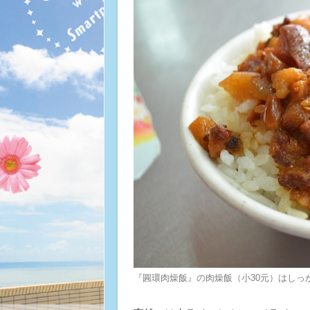
『圓環肉燥飯』の肉燥飯（小30元）はしっ