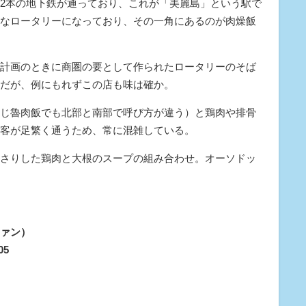
2本の地下鉄が通っており、これが「美麗島」という駅で
なロータリーになっており、その一角にあるのが肉燥飯
計画のときに商圏の要として作られたロータリーのそば
だが、例にもれずこの店も味は確か。
じ魯肉飯でも北部と南部で呼び方が違う）と鶏肉や排骨
客が足繁く通うため、常に混雑している。
さりした鶏肉と大根のスープの組み合わせ。オーソドッ
ァン）
05