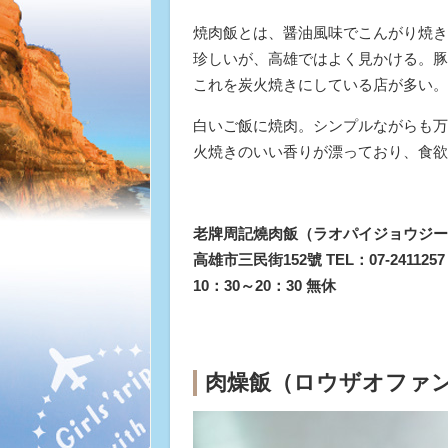
焼肉飯とは、醤油風味でこんがり焼き
珍しいが、高雄ではよく見かける。豚
これを炭火焼きにしている店が多い。
白いご飯に焼肉。シンプルながらも万
火焼きのいい香りが漂っており、食欲
老牌周記燒肉飯（ラオパイジョウジー
高雄市三民街152號 TEL：07-2411257
10：30～20：30 無休
肉燥飯（ロウザオファ