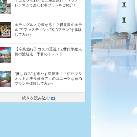
非日常を味わえる北海道旅行！リゾナー
レトマムで楽しむ冬プランをご紹介♪
ホテルグルメで痩せる！？軽井沢のホテ
ルで“ファスティング宿泊プラン”を体験
してみた♪
【卒業旅行】コスパ重視！Z世代学生人
気の渡航先・予算のトレンド
“推しロス”を癒やす温泉旅！「伊豆マリ
オットホテル修善寺」のユニークな宿泊
プランを体験してみた♪
続きを読み込む