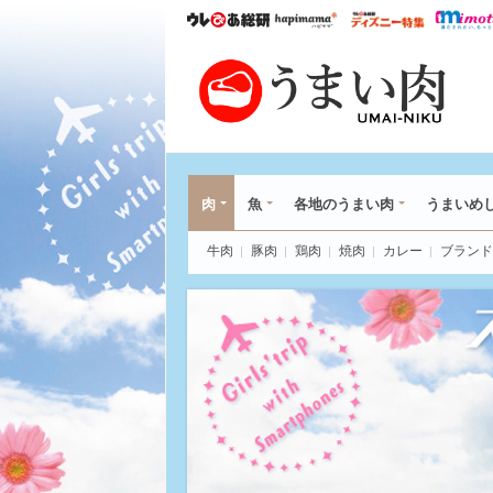
ウレぴあ総研
ハピママ*
ウレぴあ
うま
肉
魚
各地のうまい肉
うまいめ
牛肉
豚肉
鶏肉
焼肉
カレー
ブランド