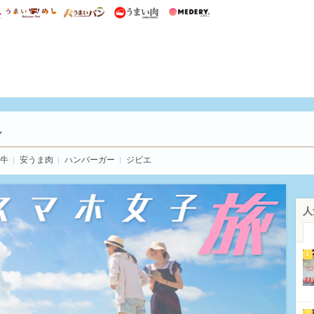
総研 ディズニー特集
mimot.
うまいめし
うまいパン
うまい肉
Medery.
い肉
し
牛
安うま肉
ハンバーガー
ジビエ
人
1
2