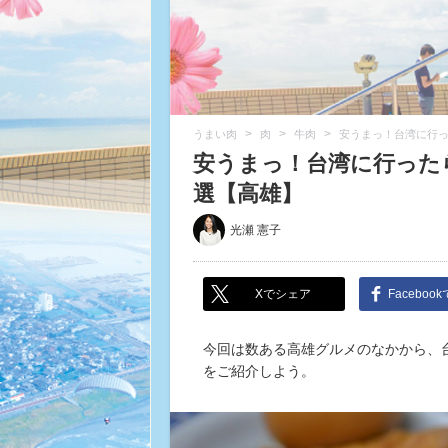
>
>
>
うまい肉
肉
牛肉
安うまっ！台湾に行っ
安うまっ！台湾に行った
選【高雄】
光瀬 憲子
Xでシェア
Faceboo
今回は数ある高雄グルメのなかから、
をご紹介しよう。