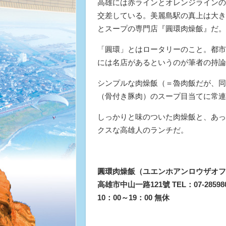
高雄には赤ラインとオレンジラインの
交差している。美麗島駅の真上は大き
とスープの専門店『圓環肉燥飯』だ。
「圓環」とはロータリーのこと。都市
には名店があるというのが筆者の持論
シンプルな肉燥飯（＝魯肉飯だが、同
（骨付き豚肉）のスープ目当てに常連
しっかりと味のついた肉燥飯と、あっ
クスな高雄人のランチだ。
圓環肉燥飯（ユエンホアンロウザオフ
高雄市中山一路121號 TEL：07-28598
10：00～19：00 無休