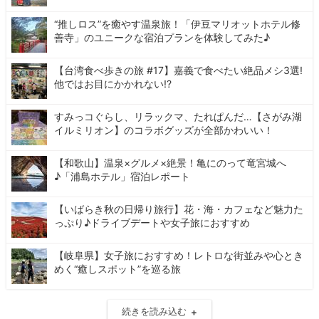
“推しロス”を癒やす温泉旅！「伊豆マリオットホテル修
善寺」のユニークな宿泊プランを体験してみた♪
【台湾食べ歩きの旅 #17】嘉義で食べたい絶品メシ3選!
他ではお目にかかれない!?
すみっコぐらし、リラックマ、たれぱんだ…【さがみ湖
イルミリオン】のコラボグッズが全部かわいい！
【和歌山】温泉×グルメ×絶景！亀にのって竜宮城へ
♪「浦島ホテル」宿泊レポート
【いばらき秋の日帰り旅行】花・海・カフェなど魅力た
っぷり♪ドライブデートや女子旅におすすめ
【岐阜県】女子旅におすすめ！レトロな街並みや心とき
めく“癒しスポット”を巡る旅
続きを読み込む