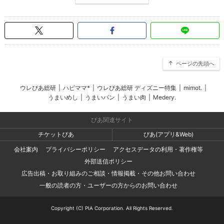
ページの先頭へ
ウレぴあ総研
|
ハピママ*
|
ウレぴあ総研 ディズニー特集
|
mimot.
|
うまいめし
|
うまいパン
|
うまい肉
|
Medery.
ぴあ関連サイト
チケットぴあ
ぴあ(アプリ&Web)
会社案内
プライバシーポリシー
アクセスデータの利用・著作権等
外部送信ポリシー
広告出稿・お取り組みのご相談・情報掲載・その他お問い合わせ
一般の読者の方・ユーザーの方からのお問い合わせ
Copyright (C) PIA Corporation. All Rights Reserved.