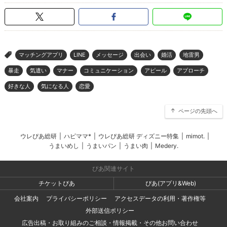
マッチングアプリ
LINE
メッセージ
出会い
婚活
地雷男
>
暴走
気遣い
マナー
コミュニケーション
アピール
アプローチ
好きな人
気になる人
恋愛
ページの先頭へ
ウレぴあ総研
|
ハピママ*
|
ウレぴあ総研 ディズニー特集
|
mimot.
|
うまいめし
|
うまいパン
|
うまい肉
|
Medery.
ぴあ関連サイト
チケットぴあ
ぴあ(アプリ&Web)
会社案内
プライバシーポリシー
アクセスデータの利用・著作権等
外部送信ポリシー
広告出稿・お取り組みのご相談・情報掲載・その他お問い合わせ