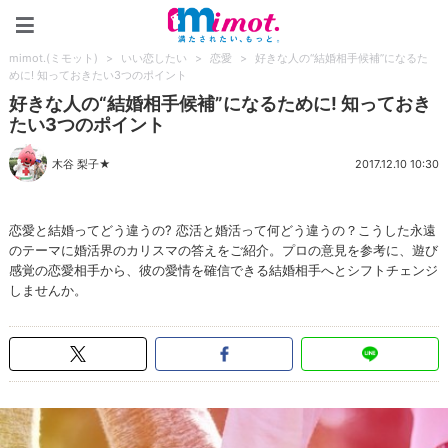
mimot.(ミモット)
mimot.(ミモット)
>
いい恋したい
>
恋愛
>
好きな人の“結婚相手候補”になるた
めに! 知っておきたい3つのポイント
好きな人の“結婚相手候補”になるために! 知っておき
たい3つのポイント
木谷 梨子★
2017.12.10 10:30
恋愛と結婚ってどう違うの? 恋活と婚活って何どう違うの？こうした永遠
のテーマに婚活界のカリスマの答えをご紹介。プロの意見を参考に、遊び
感覚の恋愛相手から、彼の愛情を確信できる結婚相手へとシフトチェンジ
しませんか。