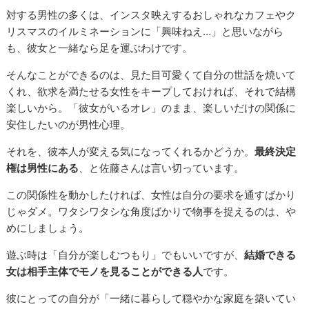
対する男性の多くは、インスタ映えするおしゃれなカフェやク
リスマスのイルミネーションに「興味ねえ…」と思いながら
も、彼女と一緒なら足を運ぶわけです。
そんなことができるのは、見た目可愛くて自分の世話を焼いて
くれ、欲求を満たせる女性をキープしておければ、それで結構
楽しいから。「彼女がいるオレ」のまま、楽しいだけの関係に
安住したいのが男性心理。
それを、彼本人が変える気になってくれるかどうか。
最終決定
権は男性にある
、と佐藤さんは言い切っています。
この関係性を動かしたければ、女性は自分の要求を通すばかり
じゃダメ。ワタシワタシな角度ばかりで物事を捉えるのは、や
めにしましょう。
遊ぶ時は「自分が楽しむつもり」でもいいですが、
結婚できる
女は相手主体でモノを見ることができる人
です。
彼にとっての自分が「一緒に暮らして穏やかな家庭を築いてい