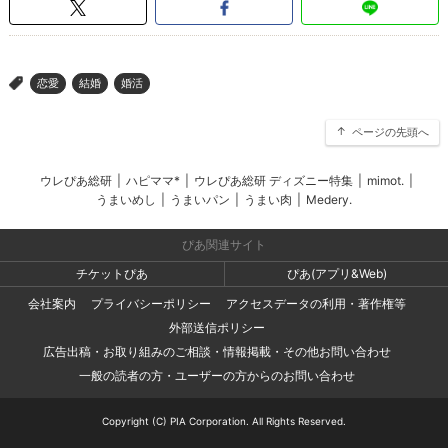
恋愛
結婚
婚活
>
ページの先頭へ
ウレぴあ総研
|
ハピママ*
|
ウレぴあ総研 ディズニー特集
|
mimot.
|
うまいめし
|
うまいパン
|
うまい肉
|
Medery.
ぴあ関連サイト
チケットぴあ
ぴあ(アプリ&Web)
会社案内
プライバシーポリシー
アクセスデータの利用・著作権等
外部送信ポリシー
広告出稿・お取り組みのご相談・情報掲載・その他お問い合わせ
一般の読者の方・ユーザーの方からのお問い合わせ
Copyright (C) PIA Corporation. All Rights Reserved.