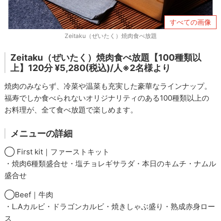
すべての画像
Zeitaku（ぜいたく）焼肉食べ放題
Zeitaku（ぜいたく）焼肉食べ放題【100種類以
上】120分 ¥5,280(税込)/人※2名様より
焼肉のみならず、冷菜や温菜も充実した豪華なラインナップ。
福寿でしか食べられないオリジナリティのある100種類以上の
お料理が、全て食べ放題で楽しめます。
メニューの詳細
◯ First kit｜ファーストキット
・焼肉6種類盛合せ・塩チョレギサラダ・本日のキムチ・ナムル
盛合せ
◯Beef｜牛肉
・L.Aカルビ・ドラゴンカルビ・焼きしゃぶ盛り・熟成赤身ロー
ス