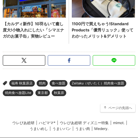
福寿 秋葉原店
焼肉
食べ放題
Zeitaku（ぜいたく）焼肉食べ放題
>
焼肉食べ放題Lite
東京都
秋葉原
ページの先頭へ
ウレぴあ総研
|
ハピママ*
|
ウレぴあ総研 ディズニー特集
|
mimot.
|
うまいめし
|
うまいパン
|
うまい肉
|
Medery.