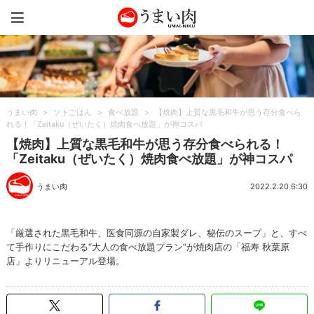
うまい肉
うまい肉
>
ソトごはん
>
食べ放題
>
【焼肉】上質な黒毛和牛が思う存分食べら
れる！「Zeitaku（ぜいたく）焼肉食べ放題」が神コスパ
【焼肉】上質な黒毛和牛が思う存分食べられる！
「Zeitaku（ぜいたく）焼肉食べ放題」が神コスパ
うまい肉
2022.2.20 6:30
「厳選された黒毛和牛、医食同源の自家製ダレ、秘伝のスープ」と、すべ
て手作りにこだわる“大人の食べ放題プラン”が焼肉店の「福寿 秋葉原
店」よりリニューアル登場。