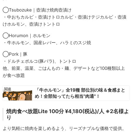
◯Tsubozuke｜壺漬け焼肉壺漬け
・中おちカルビ・壺漬けトロカルビ・壺漬けテジカルビ・壺漬
けホルモン、壺漬けトントロ
◯Horumon｜ホルモン
・牛ホルモン、国産レバー、ハラミのスジ焼
◯Pork｜豚
・ドルチェポルコ(豚バラ)、トントロ
他、前菜、温菜、ごはんもの・麺、デザートなど100種類以上
が食べ放題
「牛ホルモン」全19種 部位別の味＆食感まと
め！全部知ってたら相当"肉通"！
焼肉食べ放題Lite 100分 ¥4,180(税込)/人 ※2名様よ
り
より気軽に焼肉を楽しめるよう、リーズナブルな価格で提供。