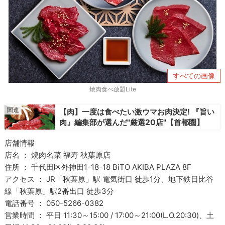
すべての画像
焼肉食べ放題Lite
【肉】一度は食べたい激ウマお肉決定! 『旨い
肉』編集部が選んだ"厳選20店"【首都圏】
店舗情報
店名 ： 焼肉名菜 福寿 秋葉原店
住所 ： 千代田区外神田1-18-18 BiTO AKIBA PLAZA 8F
アクセス ： JR「秋葉原」駅 電気街口 徒歩1分、地下鉄日比谷
線「秋葉原」駅2番出口 徒歩3分
電話番号 ： 050-5266-0382
営業時間 ： 平日 11:30～15:00 / 17:00～21:00(L.O.20:30)、土