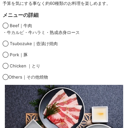
予算を気にする事なく約60種類のお料理を楽しめます。
メニューの詳細
◯ Beef｜牛肉
・牛カルビ・牛ハラミ・熟成赤身ロース
◯ Tsubozuke｜壺漬け焼肉
◯ Pork｜豚
◯ Chicken ｜とり
◯Others｜その他焼物