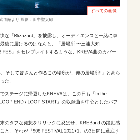
すべての画像
Y3 日本武道館より 撮影：田中聖太郎
な「Blizazard」を披露し、オーディエンスと一緒に拳
最後に届けるのはなんと、「居場所 〜三浦大知
08 FES』をセレブレイトするような、KREVA曲のカバー
FES、そして皆さんと作るこの場所が、俺の居場所!!」と高ら
った。
テージに帰還したKREVAは、この日も「In the
OP END / LOOP START』の収録曲を中心としたパフ
のタフな発想をリリックに忍ばせ、KREBand の躍動感
それが『908 FESTIVAL 2021+1』の3日間に通底す