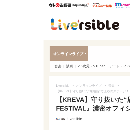
ウレぴあ総研
ハピママ*
ウレぴあ
Liver
オンラインライブ
音楽
演劇
2.5次元・VTuber
アート・イ
>
>
>
Liversible
オンラインライブ
音楽
【KREVA】守り抜いた“居場所”で圧巻のステージ！『
【KREVA】守り抜いた“
FESTIVAL』濃密オ
Liversible