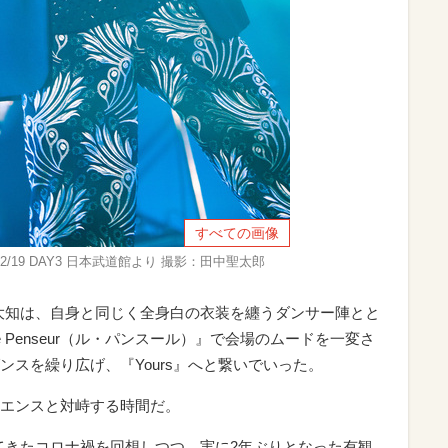
すべての画像
1+1』2/19 DAY3 日本武道館より 撮影：田中聖太郎
浦大知は、自身と同じく全身白の衣装を纏うダンサー陣とと
Penseur（ル・パンスール）』で会場のムードを一変さ
スを繰り広げ、『Yours』へと繋いでいった。
エンスと対峙する時間だ。
してきたコロナ禍を回想しつつ、実に2年ぶりとなった有観