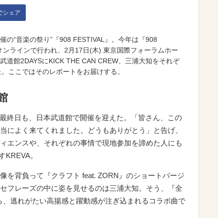
kでシェア
の“音楽の祭り”『908 FESTIVAL』。今年は『908
観客&オンラインで行われ、2月17日(木) 東京国際フォーラムホー
本武道館2DAYSにKICK THE CAN CREW、三浦大知をそれぞ
た。ここではそのレポートをお届けする。
館
021+1』最終日も、日本武道館で開催を迎えた。「皆さん、この
当によく来てくれました。どうもありがとう」と告げ、
ィエンスや、それぞれの事情で現地参加を諦めた人にも
すKREVA。
背負って『クラフト feat. ZORN』のショートバージ
セフレーズの中に姿を見せるのは三浦大知。そう、『全
ら耳から、逃れがたい高揚感と躍動感が注ぎ込まれるコラボ曲で