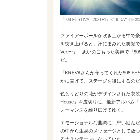
『908 FESTIVAL 2021+1』2/19 DA
ファイアーボールが吹き上がる中で豪快
を突き上げると、汗にまみれた笑顔で
Ver.〜」。思いのこもった美声で『9
だ。
「KREVAさんが守ってくれた908 
かに告げて、ステージを後にするのだ
色とりどりの花がデザインされた衣装でス
House」を皮切りに、最新アルバム『LO
ォーマンスを繰り広げてゆく。
エモーショナルな曲調に、思い悩んだ末
の中から生身のメッセージとして放つこと。
る大きなテーマになっていた。