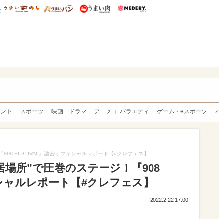
総研 ディズニー特集
mimot.
うまいめし
うまいパン
うまい肉
Medery.
sible
ベント
スポーツ
映画・ドラマ
アニメ
バラエティ
ゲーム・eスポーツ
908 FESTIVAL』濃密オフィシャルレポート【#クレフェス】
居場所”で圧巻のステージ！『908
フィシャルレポート【#クレフェス】
2022.2.22 17:00