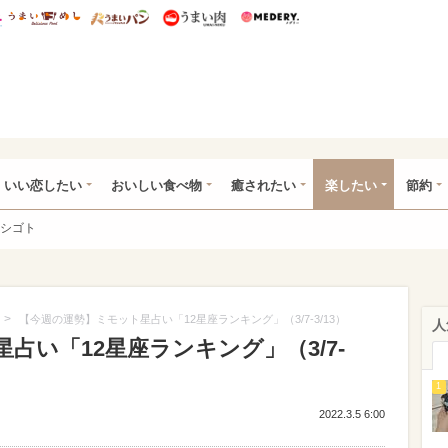
総研 ディズニー特集
mimot.
うまいめし
うまいパン
うまい肉
Medery.
ot.(ミモット)
いい恋したい
おいしい食べ物
癒されたい
楽したい
節約
シゴト
>
【今週の運勢】ミモット星占い「12星座ランキング」（3/7-3/13）
人
占い「12星座ランキング」（3/7-
1
2022.3.5 6:00