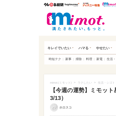
ウレぴあ総研
ハピママ*
ウレぴあ
mim
キレイでいたい
ハマる
やせたい
時短テク
家事
掃除
料理
家電
生活・
>
>
mimot.(ミモット)
ラクしたい
生活・シゴト
【今週の運勢】ミモット星
3/13）
ホロスコ