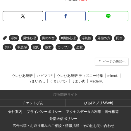
浮気
男性心理
男の本音
#男性心理
浮気性
見極め方
同僚
>
勢い
罪悪感
彼氏
彼女
カップル
恋愛
ページの先頭へ
ウレぴあ総研
|
ハピママ*
|
ウレぴあ総研 ディズニー特集
|
mimot.
|
うまいめし
|
うまいパン
|
うまい肉
|
Medery.
ぴあ関連サイト
チケットぴあ
ぴあ(アプリ&Web)
会社案内
プライバシーポリシー
アクセスデータの利用・著作権等
外部送信ポリシー
広告出稿・お取り組みのご相談・情報掲載・その他お問い合わせ