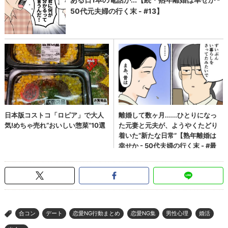
合コン
デート
恋愛NG行動まとめ
恋愛NG集
男性心理
婚活
>