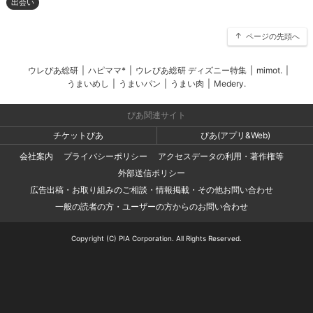
出会い
ページの先頭へ
ウレぴあ総研
|
ハピママ*
|
ウレぴあ総研 ディズニー特集
|
mimot.
|
うまいめし
|
うまいパン
|
うまい肉
|
Medery.
ぴあ関連サイト
チケットぴあ
ぴあ(アプリ&Web)
会社案内
プライバシーポリシー
アクセスデータの利用・著作権等
外部送信ポリシー
広告出稿・お取り組みのご相談・情報掲載・その他お問い合わせ
一般の読者の方・ユーザーの方からのお問い合わせ
Copyright (C) PIA Corporation. All Rights Reserved.