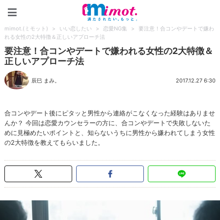
mimot.(ミモット)
mimot.(ミモット)
>
いい恋したい
>
恋愛NG集
>
要注意！合コンやデートで嫌わ
れる女性の2大特徴＆正しいアプローチ法
要注意！合コンやデートで嫌われる女性の2大特徴＆
正しいアプローチ法
辰巳 まみ。
2017.12.27 6:30
合コンやデート後にピタッと男性から連絡がこなくなった経験はありませ
んか？ 今回は恋愛カウンセラーの方に、合コンやデートで失敗しないた
めに見極めたいポイントと、知らないうちに男性から嫌われてしまう女性
の2大特徴を教えてもらいました。