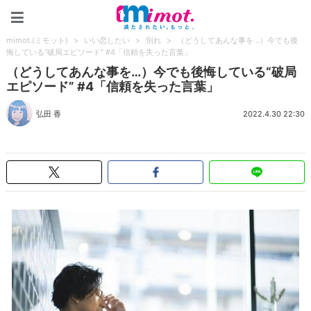
mimot.(ミモット)
mimot.(ミモット)
>
いい恋したい
>
別れ
>
（どうしてあんな事を…）今でも後
悔している“破局エピソード” #4「信頼を失った言葉」
（どうしてあんな事を…）今でも後悔している“破局
エピソード” #4「信頼を失った言葉」
弘田 香
2022.4.30 22:30