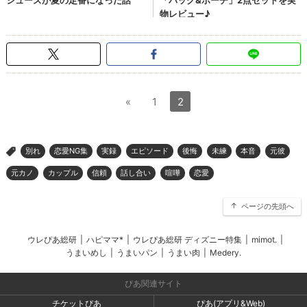
«
1
2
別れ
恋愛NG集
実録
エピソード
後悔
未練
本音
元彼
>
元カノ
カップル
信頼
話し合い
喧嘩
恋愛
ページの先頭へ
ウレぴあ総研
|
ハピママ*
|
ウレぴあ総研 ディズニー特集
|
mimot.
|
うまいめし
|
うまいパン
|
うまい肉
|
Medery.
ぴあ関連サイト
チケットぴあ
ぴあ(アプリ&Web)