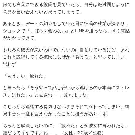
何でも言葉にできる彼氏を見ていたら、自分は絶対同じように
意見を言い合えないと思ってしまって。
あるとき、デートの約束をしていた日に彼氏の残業が決まり、
ショックで『しばらく会わない』とLINEを送ったら、すぐ電話
がかかってきて。
もちろん彼氏が悪いわけではないのは自覚しているけど、あれ
これと説得してくる彼氏になぜか『負ける』と思ってしまい、
思わず
『もういい。疲れた』
と言ったら『そうやって話し合いから逃げるのが本当にストレ
ス。別れたい』と返され……、別れました。
こちらから連絡する勇気はないままそれで終わってしまい、結
局本音を一度も言えなかったことに後悔があります。
ちゃんと解決したいのに、『疲れた』とか彼女に言われたら、
誰だってイヤですよね……」（女性／32歳／総務）