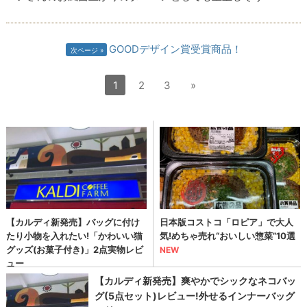
GOODデザイン賞受賞商品！
次ページ
1
2
3
»