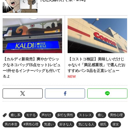
癒し系
モテる
声がけ
多忙な男性
ストレス
癒し
男性心理
>
男の本音
#男性心理
気遣い
好きな人
気になる人
彼氏
彼女