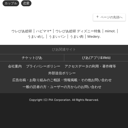
カップル
恋愛
ページの先頭へ
ウレぴあ総研
|
ハピママ*
|
ウレぴあ総研 ディズニー特集
|
mimot.
|
うまいめし
|
うまいパン
|
うまい肉
|
Medery.
ぴあ関連サイト
チケットぴあ
ぴあ(アプリ&Web)
会社案内
プライバシーポリシー
アクセスデータの利用・著作権等
外部送信ポリシー
広告出稿・お取り組みのご相談・情報掲載・その他お問い合わせ
一般の読者の方・ユーザーの方からのお問い合わせ
Copyright (C) PIA Corporation. All Rights Reserved.