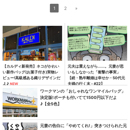
1
2
»