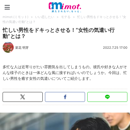
mimot.(ミモット)
mimot.(ミモット)
>
いい恋したい
>
モテる
>
忙しい男性をドキっとさせる！“女
性の気遣い行動”とは？
忙しい男性をドキっとさせる！“女性の気遣い行
動”とは？
菜花 明芽
2022.7.25 17:00
多忙な人は近寄りがたい雰囲気を出してしまうもの。彼氏や好きな人がそ
んな様子のときは一体どんな風に接すればいいのでしょうか。今回は、忙
しい男性を癒す女性の気遣いについてご紹介します。