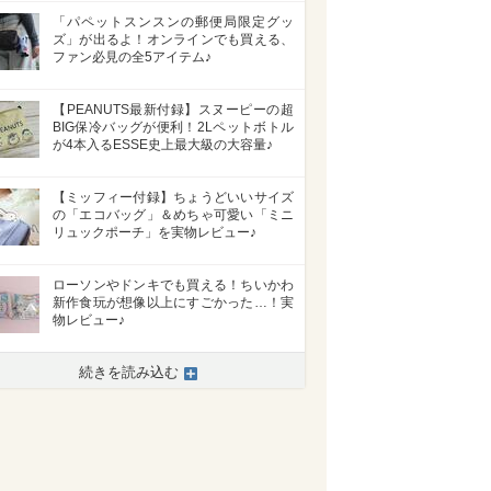
「パペットスンスンの郵便局限定グッ
ズ」が出るよ！オンラインでも買える、
ファン必見の全5アイテム♪
【PEANUTS最新付録】スヌーピーの超
BIG保冷バッグが便利！2Lペットボトル
が4本入るESSE史上最大級の大容量♪
【ミッフィー付録】ちょうどいいサイズ
の「エコバッグ」＆めちゃ可愛い「ミニ
リュックポーチ」を実物レビュー♪
ローソンやドンキでも買える！ちいかわ
新作食玩が想像以上にすごかった…！実
物レビュー♪
続きを読み込む