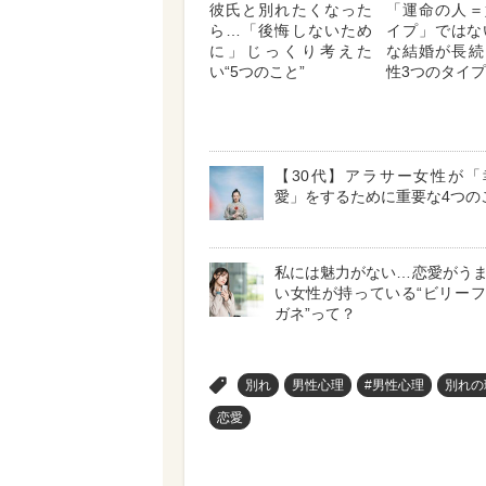
彼氏と別れたくなった
「運命の人＝
ら…「後悔しないため
イプ」ではない
に」じっくり考えた
な結婚が長続
い“5つのこと”
性3つのタイプ
【30代】アラサー女性が「
愛」をするために重要な4つの
私には魅力がない…恋愛がう
い女性が持っている“ビリー
ガネ”って？
>
別れ
男性心理
#男性心理
別れの
恋愛