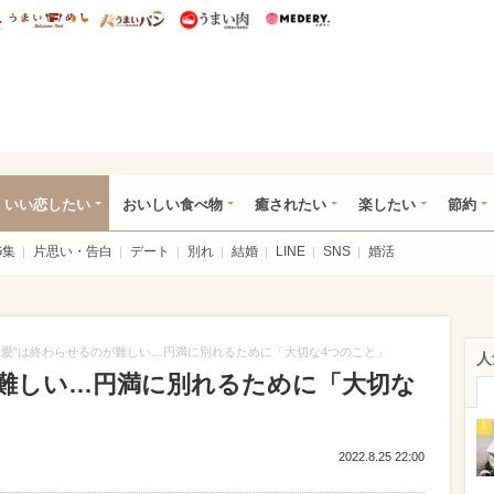
総研 ディズニー特集
mimot.
うまいめし
うまいパン
うまい肉
Medery.
ot.(ミモット)
いい恋したい
おいしい食べ物
癒されたい
楽したい
節約
G集
片思い・告白
デート
別れ
結婚
LINE
SNS
婚活
恋愛”は終わらせるのが難しい…円満に別れるために「大切な4つのこと」
人
が難しい…円満に別れるために「大切な
1
2022.8.25 22:00