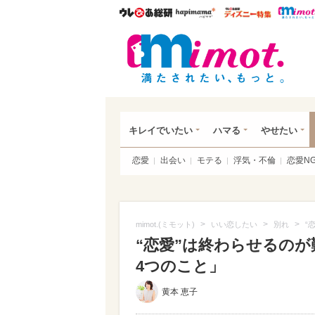
ウレぴあ総研
ハピママ*
ウレぴあ
mim
キレイでいたい
ハマる
やせたい
恋愛
出会い
モテる
浮気・不倫
恋愛N
>
>
>
mimot.(ミモット)
いい恋したい
別れ
“
“恋愛”は終わらせるの
4つのこと」
黄本 恵子