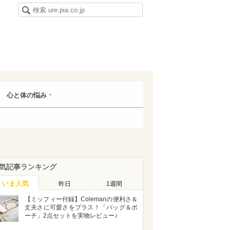
心と体の悩み
気記事ランキング
いま人気
昨日
1週間
【ミッフィー付録】Colemanの便利さ＆
丈夫さに可愛さをプラス！「バッグ＆ポ
ーチ」2点セットを実物レビュー♪