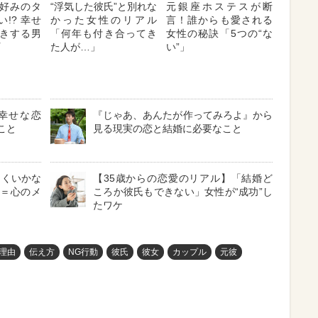
好みのタ
“浮気した彼氏”と別れな
元銀座ホステスが断
!? 幸せ
かった女性のリアル
言！誰からも愛される
きする男
「何年も付き合ってき
女性の秘訣「5つの“な
た人が…」
い”」
幸せな恋
『じゃあ、あんたが作ってみろよ』から
こと
見る現実の恋と結婚に必要なこと
まくいかな
【35歳からの恋愛のリアル】「結婚ど
フ＝心のメ
ころか彼氏もできない」女性が“成功”し
たワケ
理由
伝え方
NG行動
彼氏
彼女
カップル
元彼